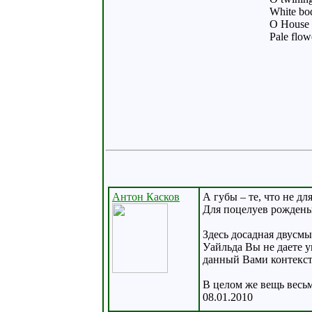
White bod
O House o
Pale flow
Антон Касков
А губы – те, что не дл
Для поцелуев рождены
Здесь досадная двусмы
Уайльда Вы не даете у
данный Вами контекст 
В целом же вещь весь
08.01.2010