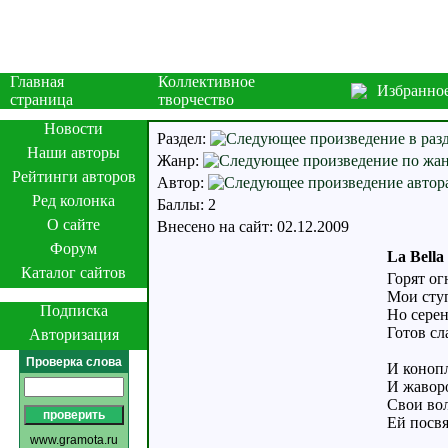
Главная
Коллективное
Избранно
страница
творчество
Новости
Раздел:
Наши авторы
Жанр:
Рейтинги авторов
Автор:
Ред колонка
Баллы: 2
О сайте
Внесено на сайт: 02.12.2009
Форум
La Bella
Каталог сайтов
Горят ог
Мои ступ
Подписка
Но сере
Готов сл
Авторизация
Проверка слова
И конопл
И жавор
Свои во
Ей посвя
www.gramota.ru