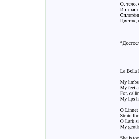
О, тело,
И страст
Сплетён
Цветок, 
_______
*Достосл
La Bella
My limbs 
My feet ar
For, call
My lips h
O Linnet 
Strain fo
O Lark si
My gentle
She is to