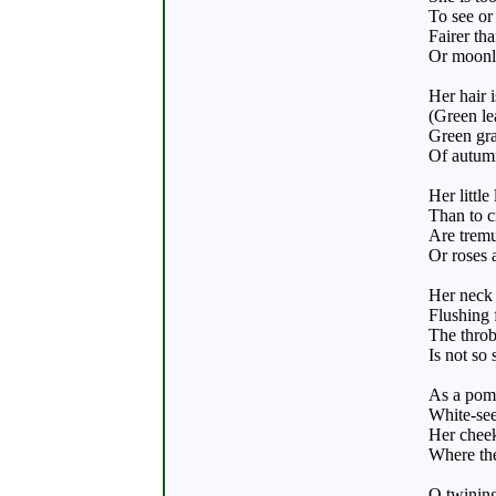
To see or 
Fairer th
Or moonli
Her hair 
(Green le
Green gra
Of autumn
Her little
Than to cr
Are tremu
Or roses 
Her neck 
Flushing 
The throbb
Is not so
As a pome
White-see
Her cheek
Where the
O twining