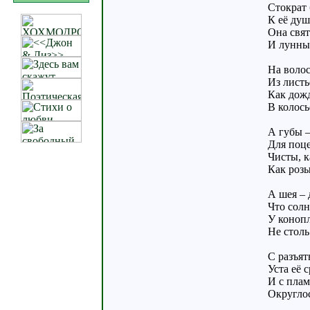
Стократ 
К её душ
Она свят
И лунный
На волос
Из листь
Как дож
В колось
А губы –
Для поц
Чисты, к
Как роз
А шея –
Что сол
У коноп
Не столь
С разъят
Уста её 
И с пла
Округло