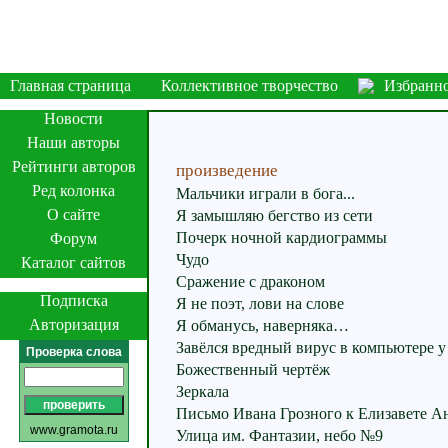
Главная страница
Коллективное творчество
Избранн
Новости
Наши авторы
Рейтинги авторов
произведение
Ред колонка
Мальчики играли в бога...
О сайте
Я замышляю бегство из сети
Почерк ночной кардиограммы
Форум
Чудо
Каталог сайтов
Сражение с драконом
Подписка
Я не поэт, лови на слове
Авторизация
Я обманусь, наверняка…
Завёлся вредный вирус в компьютере у
Проверка слова
Божественный чертёж
Зеркала
Письмо Ивана Грозного к Елизавете А
www.gramota.ru
Улица им. Фантазии, небо №9