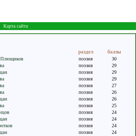
Карта сайта
раздел
баллы
 Плющиков
поэзия
30
ва
поэзия
29
цан
поэзия
29
ва
поэзия
29
ва
поэзия
27
ва
поэзия
26
цан
поэзия
26
ва
поэзия
25
нцов
поэзия
24
цан
поэзия
24
ротков
поэзия
24
цан
поэзия
24