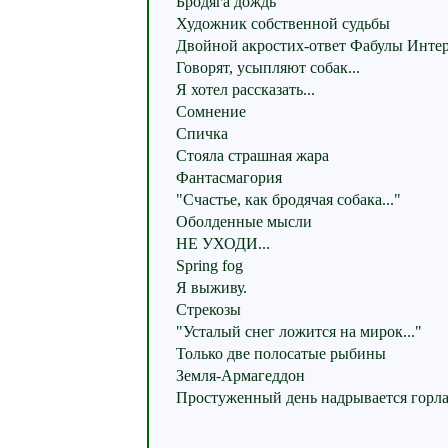
Бродяга дождь
Художник собственной судьбы
Двойной акростих-ответ Фабулы Инте
Говорят, усыпляют собак...
Я хотел рассказать...
Сомнение
Спичка
Стояла страшная жара
Фантасмагория
"Счастье, как бродячая собака..."
Оболденные мысли
НЕ УХОДИ...
Spring fog
Я выживу.
Стрекозы
"Усталый снег ложится на мирок..."
Только две полосатые рыбины
Земля-Армагеддон
Простуженный день надрывается горлам