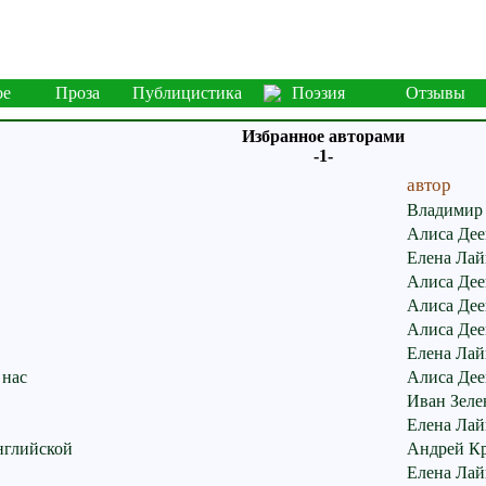
ое
Проза
Публицистика
Поэзия
Отзывы
Избранное авторами
-1-
автор
Владимир
Алиса Дее
Елена Лай
Алиса Дее
Алиса Дее
Алиса Дее
Елена Лай
 нас
Алиса Дее
Иван Зеле
Елена Лай
нглийской
Андрей К
Елена Лай