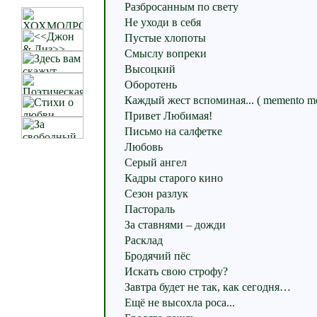
Разбросанным по свету
Не уходи в себя
Пустые хлопоты
Смыслу вопреки
Высоцкий
Оборотень
Каждый жест вспоминая... ( memento mo
Привет Любимая!
Письмо на салфетке
Любовь
Серый ангел
Кадры старого кино
Сезон разлук
Пастораль
За ставнями – дожди
Расклад
Бродячий пёс
Искать свою строфу?
Завтра будет не так, как сегодня…
Ещё не высохла роса...