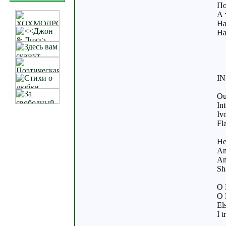
По
А 
На
На
I
Ou
In
Iv
Fl
He
An
An
Sh
O 
O 
El
I t