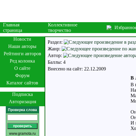
Главная
Коллективное
Избранно
страница
творчество
Новости
Раздел:
Наши авторы
Жанр:
Рейтинги авторов
Автор:
Ред колонка
Баллы: 4
О сайте
Внесено на сайт: 22.12.2009
Форум
В 
Каталог сайтов
В 
На
Подписка
Ма
Мо
Авторизация
Проверка слова
Он
Он
И 
Хо
www.gramota.ru