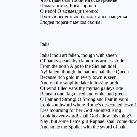
Что отдан был тобой на оскверненье
Помазаннику Бога королю.
О небо! О возмездии молю!
Пусть в огненных одеждах ангел мщенья
Злодея поразит мечом своим!
Italia
Italia! thou art fallen, though with sheen
Of battle-spears thy clamorous armies stride
From the north Alps to the Sicilian tide!
Ay! fallen, though the nations hail thee Queen
Because rich gold in every town is seen,
And on thy sapphire lake in tossing pride
Of wind-filled vans thy myriad galleys ride
Beneath one flag of red and white and green.
O Fair and Strong! O Strong and Fair in vain!
Look southward where Rome’s desecrated town 1
Lies mourning for her God-anointed King!
Look heaven-ward! shall God allow this thing?
Nay! but some flame-girt Raphael shall come dow
And smite the Spoiler with the sword of pain.