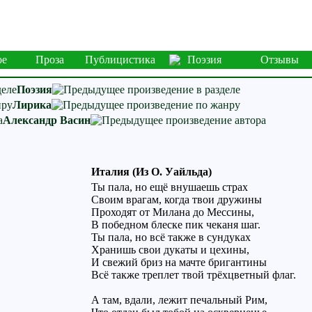
ое
Проза
Публицистика
Поэзия
Отзывы
Поэзия
Лирика
Александр Васин
Италия (Из О. Уайльда)
Ты пала, но ещё внушаешь страх
Своим врагам, когда твои дружины
Проходят от Милана до Мессины,
В победном блеске пик чеканя шаг.
Ты пала, но всё также в сундуках
Хранишь свои дукаты и цехины,
И свежий бриз на мачте бригантины
Всё также треплет твой трёхцветный флаг.
А там, вдали, лежит печальный Рим,