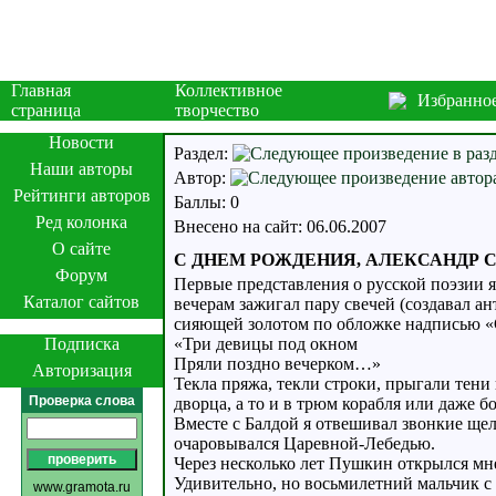
Главная
Коллективное
Избранно
страница
творчество
Новости
Раздел:
Наши авторы
Автор:
Рейтинги авторов
Баллы: 0
Ред колонка
Внесено на сайт: 06.06.2007
О сайте
С ДНЕМ РОЖДЕНИЯ, АЛЕКСАНДР 
Форум
Первые представления о русской поэзии я
Каталог сайтов
вечерам зажигал пару свечей (создавал а
сияющей золотом по обложке надписью «
Подписка
«Три девицы под окном
Пряли поздно вечерком…»
Авторизация
Текла пряжа, текли строки, прыгали тен
Проверка слова
дворца, а то и в трюм корабля или даже 
Вместе с Балдой я отвешивал звонкие ще
очаровывался Царевной-Лебедью.
Через несколько лет Пушкин открылся мне
Удивительно, но восьмилетний мальчик 
www.gramota.ru