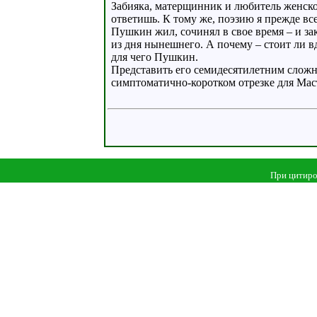
Забияка, матерщинник и любитель женско
ответишь. К тому же, поэзию я прежде вс
Пушкин жил, сочинял в свое время – и за
из дня нынешнего. А почему – стоит ли вд
для чего Пушкин.
Представить его семидесятилетним сложн
симптоматично-коротком отрезке для Мас
При цитиро