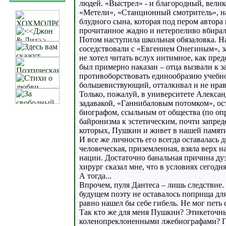
людей. «Выстрел» - и благородный, вел
«Метели», «Станционный смотритель», на
блудного сына, которая под пером автора
прочитанное жадно и нетерпеливо вбирал
Потом наступила школьная обязаловка. Н
соседствовали с «Евгением Онегиным», 
не хотел читать вслух интимное, как пред
был примерно наказан – отца вызвали к з
противоборствовать единообразию учебно
большевиствующий, отталкивал и не нрав
Только, пожалуй, в университете Алексан
задавакой, «Ганнибаловым потомком», ос
биографом, ссыльным от общества (по оп
байронизма к эстетическим, почти запред
которых, Пушкин и живет в нашей памяти
И все же личность его всегда оставалась
человеческая, приземленная, взяла верх
нации. Достаточно банальная причина ду
хирург сказал мне, что в условиях сегодн
А тогда...
Впрочем, пуля Дантеса – лишь следствие
будущем поэту не оставалось поприща для
равно нашел бы себе гибель. Не мог петь 
Так кто же для меня Пушкин? Этикеточн
коленопреклоненными лжебиографами? Ге