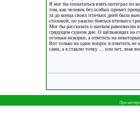
Я мог бы попытаться взять интеграл по к
том, как человек без особых примет прев
та до конца своих птичьих дней была вын
столовой, но ужасно бояться птичьего гри
Мог бы рассказать о шатком равновесии в
грядущем судном дне. О щёлкающих на сч
огоньки-искорки, а ответить на некоторы
Вот только на один вопрос я ответить не 
сами, а я ставлю точку … или нет, знак в
При цитиро