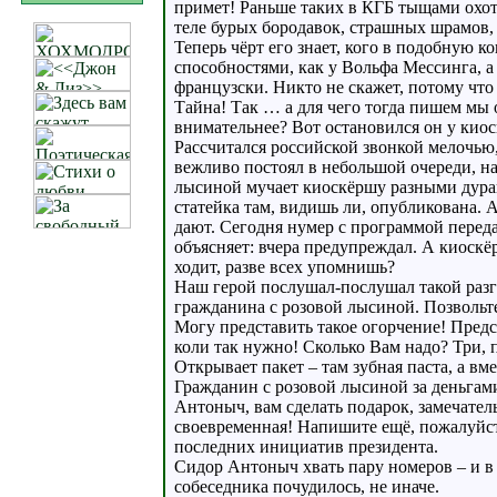
примет! Раньше таких в КГБ тыщами охот
теле бурых бородавок, страшных шрамов,
Теперь чёрт его знает, кого в подобную 
способностями, как у Вольфа Мессинга, а 
французски. Никто не скажет, потому что 
Тайна! Так … а для чего тогда пишем мы 
внимательнее? Вот остановился он у киос
Рассчитался российской звонкой мелочью
вежливо постоял в небольшой очереди, на
лысиной мучает киоскёршу разными дура
статейка там, видишь ли, опубликована. 
дают. Сегодня нумер с программой переда
объясняет: вчера предупреждал. А киоскёр
ходит, разве всех упомнишь?
Наш герой послушал-послушал такой разго
гражданина с розовой лысиной. Позвольте
Могу представить такое огорчение! Предста
коли так нужно! Сколько Вам надо? Три, п
Открывает пакет – там зубная паста, а в
Гражданин с розовой лысиной за деньгами
Антоныч, вам сделать подарок, замечател
своевременная! Напишите ещё, пожалуйст
последних инициатив президента.
Сидор Антоныч хвать пару номеров – и в 
собеседника почудилось, не иначе.