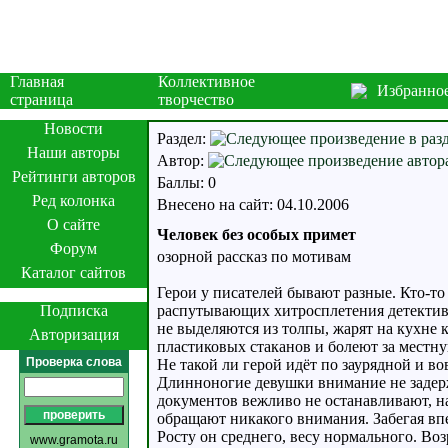
Главная
Коллективное
Избранно
страница
творчество
Новости
Раздел:
Наши авторы
Автор:
Рейтинги авторов
Баллы: 0
Ред колонка
Внесено на сайт: 04.10.2006
О сайте
Человек без особых примет
Форум
озорной рассказ по мотивам
Каталог сайтов
Герои у писателей бывают разные. Кто-т
Подписка
распутывающих хитросплетения детективн
не выделяются из толпы, жарят на кухне 
Авторизация
пластиковых стаканов и болеют за местн
Проверка слова
Не такой ли герой идёт по заурядной и в
Длинноногие девушки внимание не задерж
документов вежливо не останавливают, на
обращают никакого внимания. Забегая впе
Росту он среднего, весу нормального. Во
www.gramota.ru