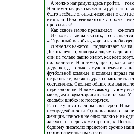
– А можно напрямую здесь пройти, – говори
Неприметная рука мужчины рубит тёплый 
будто весёлые огоньки-искорки по его гл
не видят. Поворачиваются в сторону – ник
провалился!
– Как сквозь землю провалился, – конста
– И я хотела так же сказать, – соглашаетс
– Странный какой-то, – делится наблюден
– И мне так кажется, - поддакивает Маша.
Делать нечего, молодым людям надо возвр
они не только давно знают, как кого зов
подробности. Например, про то, как дво
дедушки, да только замуж почему-то за не
футбольной команде, и команда играла та
не работали, валяли дурака и мотались ле
состарились. Сколько общих тем выплыло
переговоришь! И даже самому тупому и л
молодым людям торопиться-то некуда. У н
свадьбы шибко не поссорятся.
Разные у писателей бывают герои. Иные 
неопределённости. Одни возникают на пе
женщин, износив не одно пальто и не од
желудка на первых же страницах. Поскольк
бедному писателю предстоит срочно нани
соответствующая вакансия.