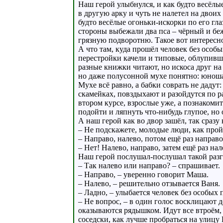
Наш герой улыбнулся, и как будто весёлы
в другую арку и чуть не налетел на дво
будто весёлые огоньки-искорки по его гла
стороны выбежали два пса – чёрный и беж
грязную подворотню. Такое вот интересн
А что там, куда прошёл человек без особ
перестройки качели и типовые, облупивш
разные книжки читают, но искоса друг на 
но даже полусонной мухе понятно: юнош
Мухе всё равно, а бабки соврать не даду
скамейках, повздыхают и разойдутся по р
втором курсе, взрослые уже, а познакомит
подойти и ляпнуть что-нибудь глупое, но
А наш герой как во двор зашёл, так сразу
– Не подскажете, молодые люди, как про
– Направо, налево, потом ещё раз направо
– Нет! Налево, направо, затем ещё раз на
Наш герой послушал-послушал такой разго
– Так налево или направо? – спрашивает.
– Направо, – уверенно говорит Маша.
– Налево, – решительно отзывается Ваня.
– Ладно, – улыбается человек без особых 
– Не вопрос, – в один голос восклицают 
оказываются рядышком. Идут все втроём, 
соседски, как лучше пробраться на ули