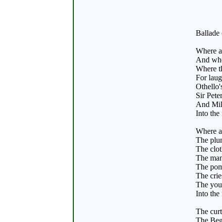
Ballade
Where ar
And whe
Where t
For lau
Othello'
Sir Pete
And Mil
Into the
Where ar
The plum
The clot
The mant
The pomp
The crie
The yout
Into the
The curt
The Beg