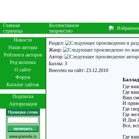
Главная
Коллективное
Избранно
страница
творчество
Новости
Раздел:
Наши авторы
Жанр:
Рейтинги авторов
Автор:
Ред колонка
Баллы: 3
О сайте
Внесено на сайт: 23.12.2010
Форум
Баллад
Каталог сайтов
Где ва
Где ваш
Подписка
Ваш сме
И приво
Авторизация
Где ско
Проверка слова
Где же
И Дон 
Все, вс
Где ва
www.gramota.ru