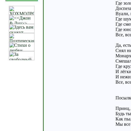
Где зол
Доспех
Вуали, 
Где шу
Где см
Где юно
Все, вс
Да, ест
Снял н
Монарх
Смешал
Где кру
И лёгки
И нежн
Все, вс
Посылк
Принц, 
Будь ты
Как пыл
Мы все 