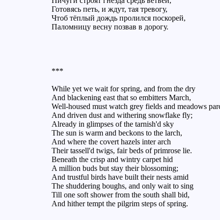
Пичуги строят гнёзда средь ветвей,
Готовясь петь, и ждут, тая тревогу,
Чтоб тёплый дождь пролился поскорей,
Паломницу весну позвав в дорогу.
***
While yet we wait for spring, and from the dry
And blackening east that so embitters March,
Well-housed must watch grey fields and meadows par
And driven dust and withering snowflake fly;
Already in glimpses of the tarnish'd sky
The sun is warm and beckons to the larch,
And where the covert hazels inter arch
Their tassell'd twigs, fair beds of primrose lie.
Beneath the crisp and wintry carpet hid
A million buds but stay their blossoming;
And trustful birds have built their nests amid
The shuddering boughs, and only wait to sing
Till one soft shower from the south shall bid,
And hither tempt the pilgrim steps of spring.