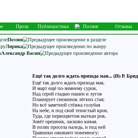
ое
Проза
Публицистика
Поэзия
Отзывы
Поэзия
Лирика
Александр Васин
Ещё так долго ждать прихода мая... (Из Р. Бри
Ещё так долго ждать прихода мая,
И март ещё по-зимнему суров,
Над серой гладью пашен и лугов
Планирует снежинок лёгких стая;
Но всё заметней стёжка голубая
На небе, и под свой тенистый кров,
Туда, где первоцветом выткан ров,
Зовёт орешник, ласково кивая.
В полях просела наледь, и под ней
Травинки оживают понемногу;