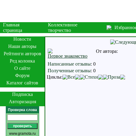
Главная
Коллективное
Избранно
страница
творчество
Новости
Наши авторы
От автора:
Рейтинги авторов
Первое знакомство
Ред колонка
Написанные отзывы
:
0
О сайте
Полученные отзывы
:
0
Форум
Циклы:
Все
Стихи
Проза
Каталог сайтов
Подписка
Авторизация
Проверка слова
www.gramota.ru