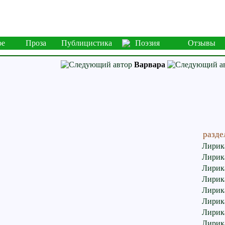
ое
Проза
Публицистика
Поэзия
Отзывы
Варвара
разде
Лирик
Лирик
Лирик
Лирик
Лирик
Лирик
Лирик
Лирик