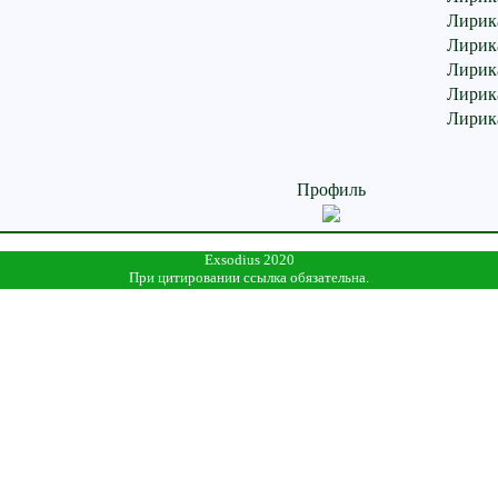
Лирик
Лирик
Лирик
Лирик
Лирик
Профиль
Exsodius 2020
При цитировании ссылка обязательна.