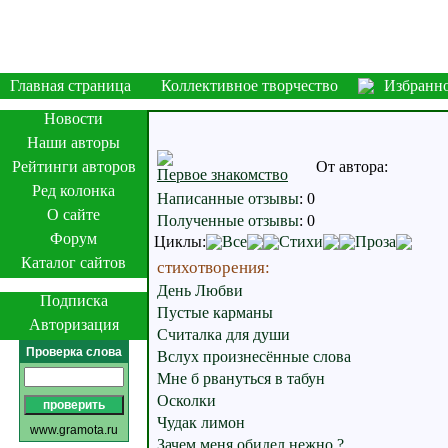
Главная страница
Коллективное творчество
Избранн
Новости
Наши авторы
Рейтинги авторов
От автора:
Первое знакомство
Ред колонка
Написанные отзывы
:
0
О сайте
Полученные отзывы
:
0
Форум
Циклы:
Все
Стихи
Проза
Каталог сайтов
стихотворения:
День Любви
Подписка
Пустые карманы
Авторизация
Считалка для души
Проверка слова
Вслух произнесённые слова
Мне б рвануться в табун
Осколки
Чудак лимон
www.gramota.ru
Зачем меня обидел нежно ?