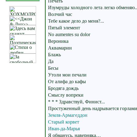
Печать
Изумруды холодного лета легко обменяю..
Волчий час
Тебе какое дело до меня?...
Пятый элемент
No aumentes su dolor
Вероника
Аквамарин
Блажь
Да
Бесы
Утоли мои печали
От алифа до кафы
Бродяга дождь
Смыслу вопреки
* * * Здравствуй, Финист...
Простуженный день надрывается горлами 
Земля-Армагеддон
Старый корвет
Иван-да-Марья
Я обманусь, наверняка…