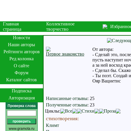
Главная
Коллективное
Избранно
страница
творчество
Новости
Наши авторы
От автора:
Рейтинги авторов
Первое знакомство
- Сделай это, после
Ред колонка
пусть наступит ноч
а за ней восход кра
О сайте
- Сделал бы. Скажи
Форум
- Ты поэт. Создай 
Каталог сайтов
Ояр Вациетис
Подписка
Авторизация
Написанные отзывы
:
25
Полученные отзывы
:
23
Проверка слова
Циклы:
Все
Стихи
Проза
стихотворения:
Климт
www.gramota.ru