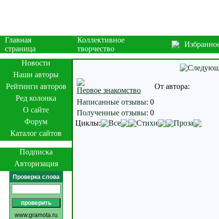
Главная
Коллективное
Избранно
страница
творчество
Новости
Наши авторы
Рейтинги авторов
От автора:
Первое знакомство
Ред колонка
Написанные отзывы
:
0
О сайте
Полученные отзывы
:
0
Форум
Циклы:
Все
Стихи
Проза
Каталог сайтов
Подписка
Авторизация
Проверка слова
www.gramota.ru