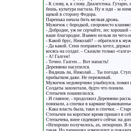
- К слову, я, к слову. Диалехтика. Гутар
бишь, культура настала. Ну и иди - за ним
щекой в сторону Федора.
Паренька начала бить мелкая дрожь.
Мужичок с бородкой, сноровисто кланяясь
- Добродие, уж не серчайте, лес хороший
ваше благородие. Взамен нельзя ли чего-
- Какой брус, Николай? – обратился к му
- Да какой. Сени поправить хотел, держал
косясь на солдат. – Сказали только «галга»
- А! Галген!
- Точно. Галген… Вот напасть!
Деревянко насупился.
- Видишь ли, Николай… Ты погоди. Ступай
прибытком даже. Не переживай.
Мужичок недоверчиво улыбнулся, помял ка
Солдаты захохотали, будто что поняли.
Степычев пошевелился.
- И главное, - продолжил Деревянко расск
повязали, а спички в кармане бракованные
- Кака власть была, таки и спички. – Ста
Степычев на короткое время пришел в себ
Степычева, вине сидевшего сейчас на доп
«Нехорошо получилось, ах, нехорошо. В пе
такая. Но парнишку измордуют и показател