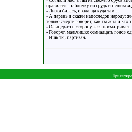
- Согнали нас, а там из свежего бруса ви
правилам – табличку на грудь и пешим хо
- Лизка билась, орала, да куда там…
- А парень и скажи напоследок народу: ж
только смерть говорит, как ты жил и кто 
- Офицер-то в сторону леса посматривал
- Говорят, мальчишке семнадцать годов ед
- Ишь ты, партизан.
При цитиро