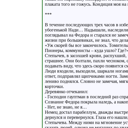
плаката того не гожусь. Кондиция моя на
***
В течение последующих трех часов в избе
убогенькой Нади… Надышали, наследили.
поглядывал на Федора и старался не заме
жизни при большевиках, не знал, что дела
«Уж скорей бы все закончилось. Томитель
Пионеры, коммунисты – куда ушло? Где?» 
Степычев, в засохшей крови, распухший,
страшнее. Они болтали, пахли чесноком, 
подавать виду, что здесь скоро появится с
Люди входили, выходили, шаркали ногами,
ответ, подправлял щипчиками ногти. Зам
лениво поднялся. Словно не замечая, мяг
корточки.
Деревянко отчеканил:
- Господин гауптман в последний раз спр
Сознание Федора покрыла наледь, а накоп
- Нет, не знаю, не я…
Немец достал парабеллум, дважды выстрел
дернулся и перевернулся. Глаза его нашл
Степычева. Между ними на мгновение уст
сказать людей, однако не могущих по ув