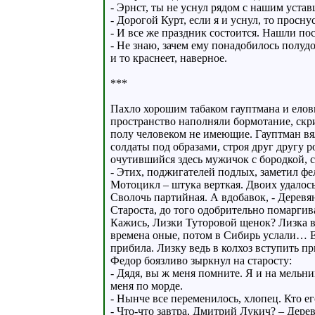
- Эрнст, ты не уснул рядом с нашим уста
- Дорогой Курт, если я и уснул, то просну
- И все же праздник состоится. Нашли пос
- Не знаю, зачем ему понадобилось полудо
и то краснеет, наверное.
***
Пахло хорошим табаком гауптмана и ело
пространство наполняли бормотание, скри
полу человеком не имеющие. Гауптман вя
солдаты под образами, строя друг другу 
очутившийся здесь мужичок с бородкой, с
- Этих, поджигателей подлых, заметил фел
Мотоцикл – штука верткая. Двоих удалось
Сволочь партийная. А вдобавок, - Деревя
Староста, до того одобрительно помаргив
Кажись, Лизки Туторовой щенок? Лизка вр
времена оные, потом в Сибирь услали… Ее
прибила. Лизку ведь в колхоз вступить п
Федор боязливо зыркнул на старосту:
- Дядя, вы ж меня помните. Я и на мельни
меня по морде.
- Нынче все переменилось, хлопец. Кто ег
- Что-что завтра, Дмитрий Лукич? – Дере