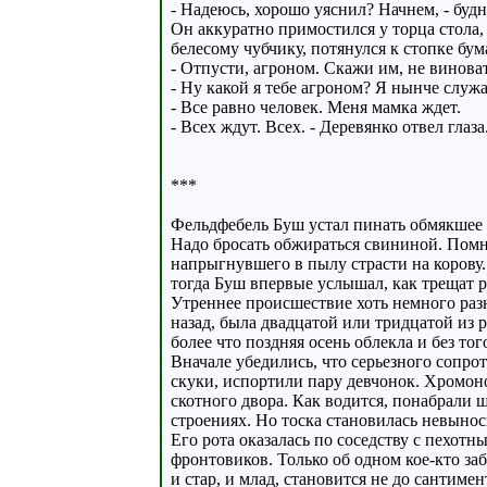
- Надеюсь, хорошо уяснил? Начнем, - буд
Он аккуратно примостился у торца стола,
белесому чубчику, потянулся к стопке бу
- Отпусти, агроном. Скажи им, не виноват
- Ну какой я тебе агроном? Я нынче служ
- Все равно человек. Меня мамка ждет.
- Всех ждут. Всех. - Деревянко отвел гла
***
Фельдфебель Буш устал пинать обмякшее т
Надо бросать обжираться свининой. Помни
напрыгнувшего в пылу страсти на корову.
тогда Буш впервые услышал, как трещат р
Утреннее происшествие хоть немного раз
назад, была двадцатой или тридцатой из 
более что поздняя осень облекла и без то
Вначале убедились, что серьезного сопрот
скуки, испортили пару девчонок. Хромоно
скотного двора. Как водится, понабрали
строениях. Но тоска становилась невыно
Его рота оказалась по соседству с пехотн
фронтовиков. Только об одном кое-кто заб
и стар, и млад, становится не до сантиме