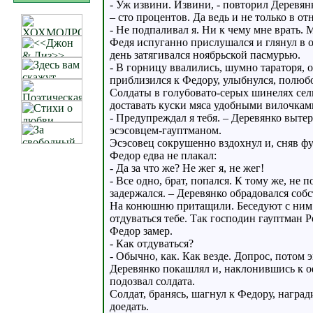
- Уж извини. Извини, - повторил Деревян
– сто процентов. Да ведь и не только в 
- Не подпаливал я. Ни к чему мне врать. 
Федя испуганно прислушался и глянул в о
день затягивался ноябрьской пасмурью.
- В горницу ввалились, шумно тараторя, 
приблизился к Федору, улыбнулся, полюбо
Солдаты в голубовато-серых шинелях сел
доставать куски мяса удобными вилочкам
- Предупреждал я тебя. – Деревянко выте
эсэсовцем-гауптманом.
Эсэсовец сокрушенно вздохнул и, сняв фу
Федор едва не плакал:
- Да за что же? Не жег я, не жег!
- Все одно, брат, попался. К тому же, не
задержался. – Деревянко обрадовался соб
На конюшню притащили. Беседуют с ним се
отдуваться тебе. Так господин гауптман Р
Федор замер.
- Как отдуваться?
- Обычно, как. Как везде. Допрос, потом 
Деревянко покашлял и, наклонившись к о
подозвал солдата.
Солдат, бранясь, шагнул к Федору, наград
доедать.