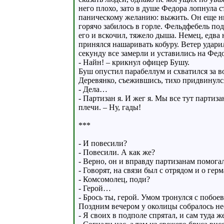
него плохо, зато в душе Федора лопнула
паническому желанию: выжить. Он еще нич
горячо забилось в горле. Фельдфебель под
его и вскочил, тяжело дыша. Немец, едва
принялся нашаривать кобуру. Ветер ударил
секунду все замерли и уставились на Фед
- Найн! – крикнул офицер Бушу.
Буш опустил парабеллум и схватился за в
Деревянко, съежившись, тихо придвинулся
- Дела…
- Партизан я. И жег я. Мы все тут партиз
плечи. – Ну, гады!
***
- И повесили?
- Повесили. А как же?
- Верно, он и вправду партизанам помога
- Говорят, на связи был с отрядом и о ге
- Комсомолец, поди?
- Герой…
- Брось ты, герой. Умом тронулся с побое
Поздним вечером у околицы собралось нес
- Я своих в подполе спрятал, и сам туда ж