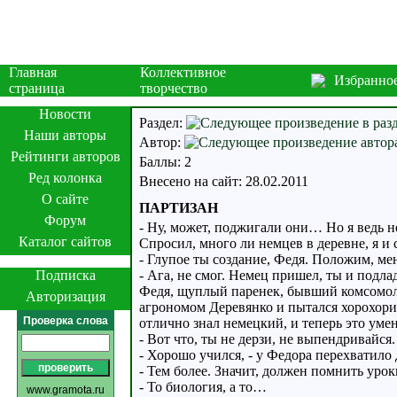
Главная
Коллективное
Избранно
страница
творчество
Новости
Раздел:
Наши авторы
Автор:
Рейтинги авторов
Баллы: 2
Ред колонка
Внесено на сайт: 28.02.2011
О сайте
ПАРТИЗАН
Форум
- Ну, может, поджигали они… Но я ведь н
Каталог сайтов
Спросил, много ли немцев в деревне, я и 
- Глупое ты создание, Федя. Положим, мен
Подписка
- Ага, не смог. Немец пришел, ты и подла
Федя, щуплый паренек, бывший комсомоле
Авторизация
агрономом Деревянко и пытался хорохори
Проверка слова
отлично знал немецкий, и теперь это умен
- Вот что, ты не дерзи, не выпендривайс
- Хорошо учился, - у Федора перехватило
- Тем более. Значит, должен помнить ур
- То биология, а то…
www.gramota.ru