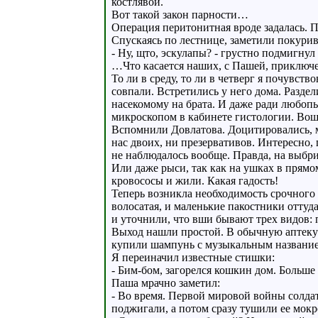
костлявой.
Вот такой закон парности…
Операция перитонитная вроде задалась. 
Спускаясь по лестнице, заметили покури
- Ну, щто, эскулапы? - грустно подмигнул
…Что касается наших, с Пашей, приключе
То ли в среду, то ли в четверг я почувс
совпали. Встретились у него дома. Разде
насекомому на брата. И даже ради любопы
микроскопом в кабинете гистологии. Вош
Вспомнили Довлатова. Доцитировались, м
нас двоих, ни презервативов. Интересно, 
не наблюдалось вообще. Правда, на выбри
Или даже рыси, так как на ушках в прямо
кровососы и жили. Какая гадость!
Теперь возникла необходимость срочного л
волосатая, и маленькие пакостники оттуд
и уточнили, что вши бывают трех видов: 
Выход нашли простой. В обычную аптеку 
купили шампунь с музыкальным названием
Я переиначил известные стишки:
- Бим-бом, загорелся кошкин дом. Больше
Паша мрачно заметил:
- Во время. Первой мировой войны солда
поджигали, а потом сразу тушили ее мокр