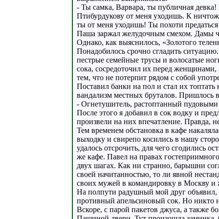
- Ты самка, Варвара, ты публичная девка
Птибурдукову от меня уходишь. К ничтожн
ты от меня уходишь! Ты похоти предаться
Паша заржал желудочным смехом. Дамы чу
Однако, как выяснилось, «Золотого телен
Понадобилось срочно сгладить ситуацию. 
пестрые семейные трусы и волосатые ног
сока, сосредоточил их перед женщинами,
тем, что не потерпит рядом с собой упот
Поставил банки на пол и стал их топтат
вандализм местных бруталов. Пришлось в
- Огнетушитель, растоптанный пудовыми 
После этого я добавил в сок водку и пре
произвели на них впечатление. Правда, н
Тем временем обстановка в кафе накаля
выходку и свирепо косились в нашу сторо
удалось отсрочить, для чего сгодились ос
же кафе. Павел на правах гостеприимного
двух шагах. Как ни странно, барышни согла
своей начитанностью, то ли явной нестанд
своих мужей в командировку в Москву и
На полпути радушный мой друг объявил, ч
противный апельсиновый сок. Но никто н
Вскоре, с парой пакетов джуса, а также 
Пашиной двери. Тут произошла заминка. О