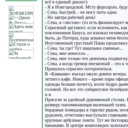
всё в единый диалог):
- Я в Новгородской. Мсту форсирую, буду 
- Сева, быстрей, - не могу пить один.
- Но завтра рабочий день!
- Сева, я «листаю» (то есть финансирует 
Серьезный аргумент, если вспомнить, как
поклонников Бахуса, но взалкал незамедл
быть, до Питера), куда зазывал меня бесп
Неугомонный грустный Паша продолжал 
- Сева, ты где? Тут шашлыки смачные...
- Сева, мне невесело…
- Сева, мне только что девчонка подмигн
- Сева, а когда тремор внезапный – это к 
Пришлось серьезно поторопиться.
В «Камыши» въехал около девяти вечера.
летнего кафе. Никого – кроме пары офиц
одежды больше ничего), возле бодро ды
головой. На все это сибаритское безобра
и я.
Присели за удобный деревянный столик. Н
размеру напоминающая маленький тазик. 
бордовые помидоры в тарелке рядом, неск
дуралеев, отчетливо выступали главным
крупные арбузные ломти. Тут же беспоря
бананами. В центре композиции залихват