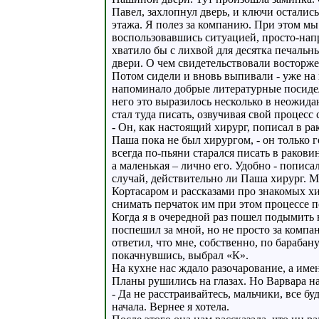
Павел, захлопнул дверь, и ключи осталис
этажа. Я полез за компанию. При этом мы
воспользовавшись ситуацией, просто-напр
хватило бы с лихвой для десятка печальн
двери. О чем свидетельствовали восторже
Потом сидели и вновь выпивали - уже на 
напоминало добрые литературные посидел
него это выразилось несколько в неожида
стал туда писать, озвучивая свой процесс
- Он, как настоящий хирург, пописал в ра
Паша пока не был хирургом, - он только г
всегда по-пьяни старался писать в ракови
а маленькая – лично его. Удобно - пописа
случай, действительно ли Паша хирург.
Кортасаром и рассказами про знакомых хир
снимать перчаток им при этом процессе
Когда я в очередной раз пошел подымить
поспешил за мной, но не просто за компани
ответил, что мне, собственно, по барабан
покачнувшись, выбрал «К».
На кухне нас ждало разочарование, а име
Планы рушились на глазах. Но Варвара на
- Да не расстраивайтесь, мальчики, все б
начала. Вернее я хотела.