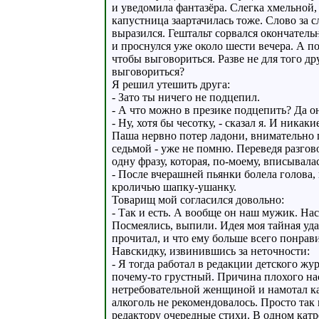
и уведомила фантазёра. Слегка хмельной
капустница заартачилась тоже. Слово за 
выразился. Гештальт сорвался окончатель
и проснулся уже около шести вечера. А по
чтобы выговориться. Разве не для того д
выговориться?
Я решил утешить друга:
- Зато ты ничего не подцепил.
- А что можно в презике подцепить? Да он
- Ну, хотя бы чесотку, - сказал я. И никак
Паша нервно потер ладони, внимательно г
седьмой - уже не помню. Переведя разго
одну фразу, которая, по-моему, вписывала
- После вчерашней пьянки болела голова, и
кроличью шапку-ушанку.
Товарищ мой согласился довольно:
- Так и есть. А вообще он наш мужик. На
Посмеялись, выпили. Идея моя тайная уда
прочитал, и что ему больше всего понрав
Навскидку, извинившись за неточности:
- Я тогда работал в редакции детского жу
почему-то грустный. Причина плохого нас
нетребовательной женщиной и намотал как
алкоголь не рекомендовалось. Просто так
редактору очередные стихи. В одном катр