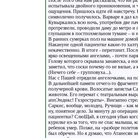
После этого она нам рассказала, что ни р
испытывала двойного проникновения, и чт
ощущения. Пришлось идти ей навстречу. 
символично получилось. Варваре я дал к
Кувыркались всю ночь, употребив две пач
протрезвели, проводили даму до метро и
глупышом в постпохмельном тумане – и н
В ранних сумерках полз на машине домой,
Накануне одной пациентке какие-то халт
некачественно. В итоге - перитонит. По
ярко освещенными ангелами, - почти пар
Голову которого скрывала занавеска, а н
заметил, что соски почему-то не вялые, 
(Ничего себе – групповуха...).
Нас с Пашей отрядили ангелочками, на по
В дальнейшей памяти отчего-то фрагмент
получерной крови. Волосатые запястья С
животом. Его перемат с театральным выр
аппЭндикс! Гхэростраты». Внезапно стре
Саркис, вообще, молодец. Ручищи – как 
ну, понятное дело. За минуту до операци
пациентки? СлюЩай, я сегодня убью кого-
курилке из-за того, что не спас малыша, 
ребенок умер. Позже, на «разборе полето
был обречен. Но я думаю, что Атанесян з