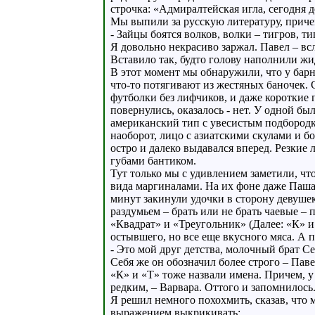
строчка: «Адмиралтейская игла, сегодня д
Мы выпили за русскую литературу, приче
- Зайцы боятся волков, волки – тигров, т
Я довольно некрасиво заржал. Павел – всл
Вставило так, будто голову наполнили жи
В этот момент мы обнаружили, что у бар
что-то потягивают из жестяных баночек.
футболки без лифчиков, и даже короткие 
повернулись, оказалось - нет. У одной 
американский тип с увесистым подбородко
наоборот, лицо с азиатскими скулами и
остро и далеко выдавался вперед. Резки
губами бантиком.
Тут только мы с удивлением заметили, чт
вида маргиналами. На их фоне даже Паша
минут закинули удочки в сторону девуше
раздумьем – брать или не брать чаевые – 
«Квадрат» и «Треугольник» (Далее: «К» 
остывшего, но все еще вкусного мяса. А 
- Это мой друг детства, молочный брат Се
Себя же он обозначил более строго – Паве
«К» и «Т» тоже назвали имена. Причем, у 
редким, – Варвара. Оттого и запомнилось
Я решил немного похохмить, сказав, что 
выражением выкрикивать: