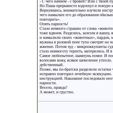
- С чего начнем - с бровей? Или с твоей п
Но Паша прерывисто вздохнул и понуро м
Вернувшись, внимательно изучили инстру
чего намыльте его до образования обильн
повторить».
Опять парность!
Стало немного страшно от слова «животно
тоже вдвоем. Разделись, залезли в ванну,
и намылили своих «животных», пардон, м
мужика в розовой пене тупо смотрят на ч
жжение. Потом зуд – микрооккупанты суд
стало невмоготу терпеть, матерились. И в
Самое любопытное, шампунь помог. И по
волосами кожу, всякое шевеление утихло.
действенный.
Позже, мы по-братски разделили остатки ч
исправно повторил лечебную экзекуцию. П
инструкцией. Наказание последовало нео
парности.
Весело, правда?
А может, и грустно.