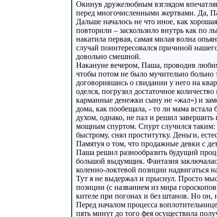
Окинув дружелюбным взглядом впечатляю
перед многочисленными жертвами. Да, Па
Дальше началось не что иное, как хороша
повторили – заскользило внутрь как по 
накатила первая, самая милая волна опьян
случай поинтересовался причиной нашего
довольно смешной.
Накануне вечером, Паша, проводив любим
чтобы потом не было мучительно больно 
договорившись о свидании у него на квар
оделся, погрузил достаточное количество
карманные денежки сыну не «жал») и заме
дома, как пообещала, - то ли мама встал
духом, однако, не пал и решил завершить 
мощным спуртом. Спурт случился таким: п
быстрому, снял проститутку. Деньги, есте
Памятуя о том, что продажные девки с д
Паша решил разнообразить будущий проце
большой выдумщик. Фантазия заключалась
коленно-локтевой позиции надвигаться на
Тут я не выдержал и прыснул. Просто мыс
позиции (с названием из мира гороскопов
кителе при погонах и без штанов. Но он
Перед началом процесса воплотительнице 
пять минут до того фея осуществила полу