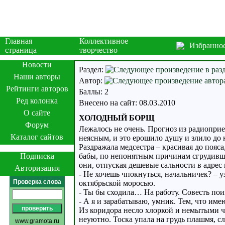
Главная
Коллективное
Избранно
страница
творчество
Новости
Раздел:
Наши авторы
Автор:
Рейтинги авторов
Баллы: 2
Ред колонка
Внесено на сайт: 08.03.2010
О сайте
ХОЛОДНЫЙ БОРЩ
Форум
Лежалось не очень. Прогноз из радиоприе
Каталог сайтов
неясным, и это ерошило душу и злило до 
Раздражала медсестра – красивая до поя
Подписка
бабы, по непонятным причинам сгрудивши
они, отпуская дешевые сальности в адре
Авторизация
- Не хочешь чпокнуться, начальничек? –
Проверка слова
октябрьской моросью.
- Ты бы сходила… На работу. Совесть поим
- А я и зарабатываю, умник. Тем, что име
Из коридора несло хлоркой и немытыми 
неуютно. Тоска упала на грудь плашмя, 
www.gramota.ru