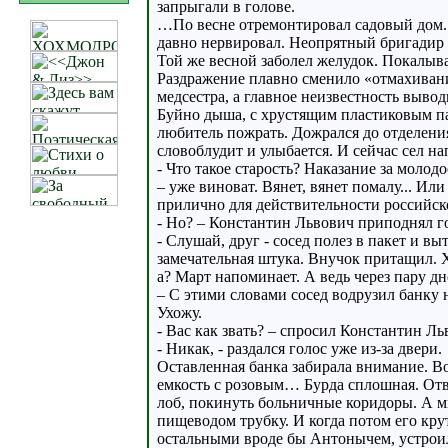
запрыгали в голове.
…По весне отремонтировал садовый дом.
давно нервировал. Неопрятный бригадир 
Той же весной заболел желудок. Покалыва
Раздражение плавно сменило «отмахивани
медсестра, а главное неизвестность выводи
Буйно дыша, с хрустящим пластиковым па
любитель пожрать. Дожрался до отделения
словоблудит и улыбается. И сейчас сел на
- Что такое старость? Наказание за молод
– уже виноват. Вянет, вянет помалу... Ил
прилично для действительности российско
- Но? – Константин Львович приподнял г
- Слушай, друг - сосед полез в пакет и 
замечательная штука. Внучок притащил. 
а? Март напоминает. А ведь через пару д
– С этими словами сосед водрузил банку
Ухожу.
- Вас как звать? – спросил Константин Ль
- Никак, - раздался голос уже из-за двери.
Оставленная банка забирала внимание. В
емкость с розовым… Бурда сплошная. Отв
лоб, покинуть больничные коридоры. А м
пищеводом трубку. И когда потом его кр
остальными вроде бы Антонычем, устроилс