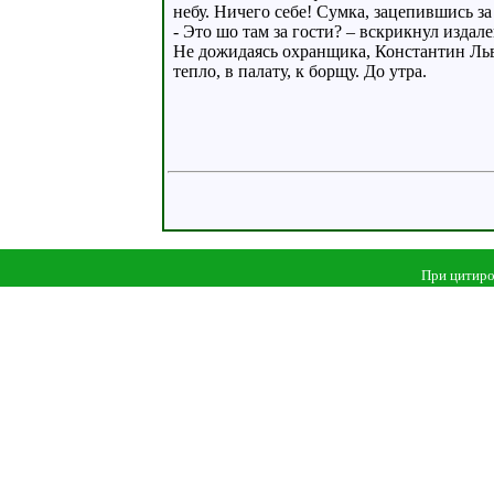
небу. Ничего себе! Сумка, зацепившись з
- Это шо там за гости? – вскрикнул изда
Не дожидаясь охранщика, Константин Льво
тепло, в палату, к борщу. До утра.
При цитиро