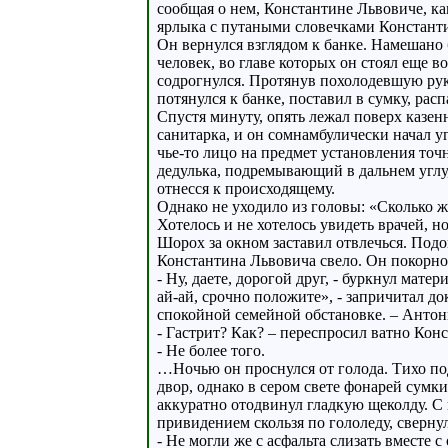
сообщая о нем, Константине Львовиче, к
ярлыка с путаными словечками Константи
Он вернулся взглядом к банке. Намешано 
человек, во главе которых он стоял еще в
содрогнулся. Протянув похолодевшую рук
потянулся к банке, поставил в сумку, рас
Спустя минуту, опять лежал поверх казен
санитарка, и он сомнамбулически начал уг
чье-то лицо на предмет установления точ
дедулька, подремывающий в дальнем углу
отнесся к происходящему.
Однако не уходило из головы: «Сколько жд
Хотелось и не хотелось увидеть врачей, н
Шорох за окном заставил отвлечься. Подо
Константина Львовича свело. Он покорно 
- Ну, даете, дорогой друг, - буркнул ма
ай-ай, срочно положите», - запричитал д
спокойной семейной обстановке. – Антоны
- Гастрит? Как? – переспросил ватно Кон
- Не более того.
…Ночью он проснулся от голода. Тихо под
двор, однако в сером свете фонарей сумки
аккуратно отодвинул гладкую щеколду. С
привидением скользя по гололеду, свернул
- Не могли же с асфальта слизать вместе 