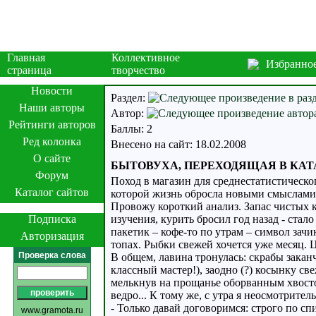
Главная
Коллективное
Избранно
страница
творчество
Новости
Раздел:
Наши авторы
Автор:
Рейтинги авторов
Баллы: 2
Ред колонка
Внесено на сайт: 18.02.2008
О сайте
БЫТОВУХА, ПЕРЕХОДЯЩАЯ В КАТАР
Форум
Поход в магазин для среднестатистическо
Каталог сайтов
которой жизнь обросла новыми смыслами,
Провожу короткий анализ. Запас чистых 
Подписка
изучения, курить бросил год назад - ста
пакетик – кофе-то по утрам – символ зач
Авторизация
топах. Рыбки свежей хочется уже месяц. 
Проверка слова
В общем, лавина тронулась: cкрабы закан
классный мастер!), заодно (?) косынку с
мелькнув на прощанье оборванным хвосто
ведро... К тому же, с утра я неосмотрител
- Только давай договоримся: строго по с
www.gramota.ru