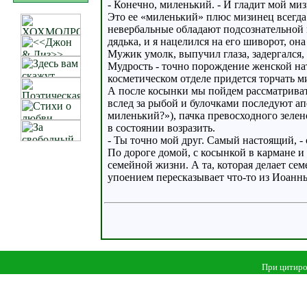
- Конечно, миленький. - И гладит мой ми
Это ее «миленький» плюс мизинец всегда 
невербальные обладают подсознательной 
дядька, и я нацелился на его шиворот, о
Мужик умолк, выпучил глаза, задергался,
Мудрость - точно порождение женской на
косметическом отделе придется торчать м
А после косынки мы пойдем рассматриват
вслед за рыбой и булочками последуют а
миленький?»), пачка превосходного зелено
в состоянии возразить.
- Ты точно мой друг. Самый настоящий, - 
По дороге домой, с косынкой в кармане 
семейной жизни. А та, которая делает се
упоением пересказывает что-то из Иоанны 
При цитиро