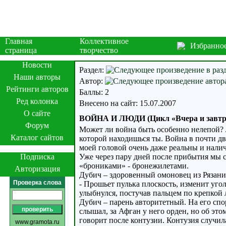
Главная
Коллективное
Избранно
страница
творчество
Новости
Раздел:
Наши авторы
Автор:
Рейтинги авторов
Баллы: 2
Ред колонка
Внесено на сайт: 15.07.2007
О сайте
ВОЙНА И ЛЮДИ (Цикл «Вчера и завтр
Форум
Может ли война быть особенно нелепой? Л
Каталог сайтов
которой находишься ты. Война в почти дв
моей головой очень даже реальны и нали
Подписка
Уже через пару дней после прибытия мы 
«брониками» - бронежилетами.
Авторизация
Дубич – здоровенный омоновец из Рязани
Проверка слова
- Прошьет пулька плоскость, изменит угол
улыбнулся, постучав пальцем по крепкой л
Дубич – парень авторитетный. На его сп
слышал, за Афган у него орден, но об э
говорит после контузии. Контузия случил
www.gramota.ru