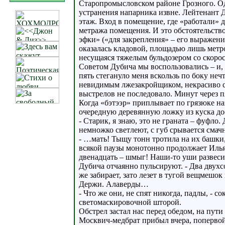
Старопромысловском районе Грозного. Од
устранения напарника извне. Лейтенант Д
этаж. Вход в помещение, где «работали» д
метража помещения. И это обстоятельство
эфки» («для закрепления» – его выражени
оказалась кладовой, площадью лишь метро
несущаяся тяжелым бульдозером со скоро
Советом Дубича мы воспользовались – и, 
пять стегануло меня вскользь по боку неч
невидимым лжезакройщиком, некрасиво св
выстрелов не последовало. Минут через п
Когда «бэтээр» приплывает по грязюке на
очередную деревянную ложку из куска дос
- Старик, я знаю, это не граната – фуфло
немножко светлеют, с губ срывается смач
- …мать! Тыщу тонн тротила на их башки,
всякой паузы монотонно продолжает Илья.
двенадцать – шмыг! Наши-то уши развесил
Дубича отчаянно пульсируют. - Два двух
же забирает, зато лезет в тугой вещмешо
Держи. Алаверды…
- Что же они, не спят никогда, падлы, - 
светомаскировочной шторой.
Обстрел застал нас перед обедом, на пут
Москвич-медбрат прибыл вчера, попервой п