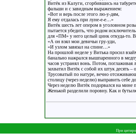
Витёк из Калуги, сгорбившись на табурет
фальши и с завидным выражением:
«Вот и верь после этого лю-у-дям,
Я ему отдалась при луне-е-е…»
Витёк шесть лет опером в уголовном роз
пытается убедить, что родом исключитель
для «ПМ» у него целый цинк откуда-то. 
«А он взял мои девичьи гру-уди,
«И узлом завязал на спине…»
На прошлой неделе у Витька просил вза
банально нажрался вышпаренного в медпу
часов устранял вонь. Потом, поглаживая
захватил Витёк с собой их штук десять –
Трусоватый по натуре, вечно отсиживающ
столицу (через неделю) выправить себе д
Через неделю Витёк подорвался на мине 
Женькой разделили поровну. Как и бутыл
При цитиро