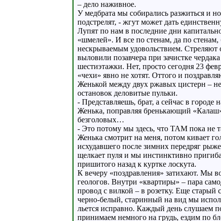
– дело наживное.
У медбрата мы собирались разжиться и н
подстрелят, - жгут может дать единствен
Лупят по нам в последние дни капитально
«шмелей». И все по стенам, да по стенам
нескрываемым удовольствием. Стреляют он
выловили позавчера при зачистке чердака
шестиэтажки. Нет, просто сегодня 23 фев
«чехи» явно не хотят. Оттого и поздравл
Женькой между двух ржавых цистерн – не
остановок деловитые пульки.
- Представляешь, брат, а сейчас в город
Женька, поправляя бренькающий «Калаш» 
безголовых…
- Это потому мы здесь, что ТАМ пока не т
Женька смотрит на меня, потом кивает го
исхудавшего после зимних передряг рыже
щелкает пуля и мы инстинктивно пригиб
пришитого назад к куртке лоскута.
К вечеру «поздравления» затихают. Мы в
геологов. Внутри «квартиры» – пара само
провод с вилкой – в розетку. Еще старый 
черно-белый, старинный на вид мы использ
льется исправно. Каждый день слушаем п
принимаем немного на грудь, ездим по бл