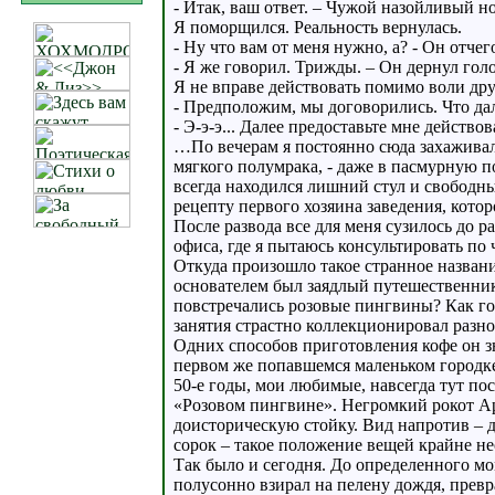
- Итак, ваш ответ. – Чужой назойливый но
Я поморщился. Реальность вернулась.
- Ну что вам от меня нужно, а? - Он отчег
- Я же говорил. Трижды. – Он дернул голо
Я не вправе действовать помимо воли др
- Предположим, мы договорились. Что да
- Э-э-э... Далее предоставьте мне действов
…По вечерам я постоянно сюда захаживал
мягкого полумрака, - даже в пасмурную п
всегда находился лишний стул и свободны
рецепту первого хозяина заведения, котор
После развода все для меня сузилось до 
офиса, где я пытаюсь консультировать по
Откуда произошло такое странное название
основателем был заядлый путешественник
повстречались розовые пингвины? Как г
занятия страстно коллекционировал разно
Одних способов приготовления кофе он зн
первом же попавшемся маленьком городке
50-е годы, мои любимые, навсегда тут по
«Розовом пингвине». Негромкий рокот А
доисторическую стойку. Вид напротив – 
сорок – такое положение вещей крайне н
Так было и сегодня. До определенного мо
полусонно взирал на пелену дождя, прев