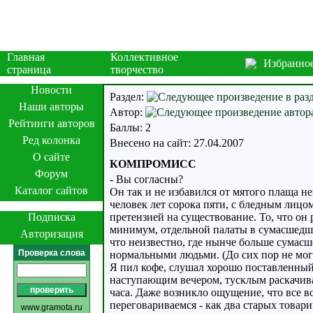
Главная
Коллективное
Избранно
страница
творчество
Новости
Раздел:
Наши авторы
Автор:
Рейтинги авторов
Баллы: 2
Ред колонка
Внесено на сайт: 27.04.2007
О сайте
КОМПРОМИСС
Форум
- Вы согласны?
Каталог сайтов
Он так и не избавился от мятого плаща н
человек лет сорока пяти, с бледным лицо
Подписка
претензией на существование. То, что он 
минимум, отдельной палаты в сумасшедше
Авторизация
что неизвестно, где нынче больше сумасш
Проверка слова
нормальными людьми. (До сих пор не могу
Я пил кофе, слушал хорошо поставленный
наступающим вечером, тусклым раскачива
часа. Даже возникло ощущение, что все во
переговариваемся - как два старых товари
www.gramota.ru