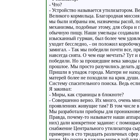
- Что?
- Устройство называется утилизатором. В
Великого кормильца. Благородная миссия п
мы были избраны им, назначены расой,
механизмы, подобные этому, для сбора и 
обычную пищу. Наши умельцы создавали 
изысканный гурман, был более чем удовл
уходит бесследно, - он положил коробочк
замигал. - Так мы победили почти все, 
навсегда снята. О чем еще мечтать? Тут и
победили. Но за прошедшие века заводы 
прошлое. Мы просто разучились делать дру
Пришли в упадок города. Матери не наход
матерей более не походили на крик души
Систему спасительного поиска. Ведь если
Я закивал:
- Миры, как страницы в блокноте?
- Совершенно верно. Их много, очень мно
проявлениях живущие там? В том числе в
Мы разработали приборы для проникновен
Правда, почему-то называете наши аппара
них) дали конкретное задание: с помощь
снабжение Центрального утилизатора сыр
примерно в сто тридцать различных сфер
ниже. Но почти в каждом мире в той или 