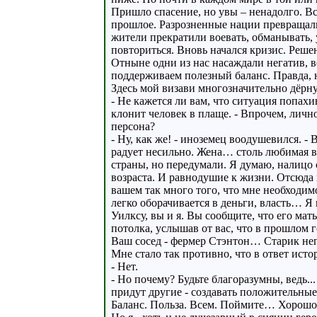
Пришло спасение, но увы – ненадолго. В
прошлое. Разрозненные нации превращал
жители прекратили воевать, обманывать, 
повториться. Вновь начался кризис. Реш
Отныне одни из нас насаждали негатив, в
поддерживаем полезный баланс. Правда, 
Здесь мой визави многозначительно дёрн
- Не кажется ли вам, что ситуация попахи
клонит человек в плаще. - Впрочем, личн
персона?
- Ну, как же! - иноземец воодушевился. - 
радует несильно. Жена… столь любимая в
страны, но передумали. Я думаю, налицо
возраста. И равнодушие к жизни. Отсюда 
вашем так много того, что мне необходи
легко оборачивается в деньги, власть… Я 
Уилксу, вы и я. Вы сообщите, что его ма
потолка, услышав от вас, что в прошлом 
Ваш сосед - фермер Стэнтон… Старик непр
Мне стало так противно, что в ответ исто
- Нет.
- Но почему? Будьте благоразумны, ведь...
придут другие - создавать положительны
Баланс. Польза. Всем. Поймите… Хорошо 