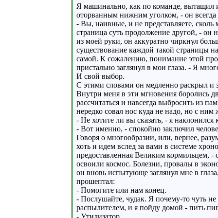
Я машинально, как по команде, вытащил 
оторванным нижним уголком, - он всегда 
- Вы, наивные, и не представляете, сколь
страница суть продолжение другой, - он н
из моей руки, он аккуратно чиркнул боль
существование каждой такой страницы на
самой. К сожалению, понимание этой про
пристально заглянул в мои глаза. - Я мно
И свой выбор.
С этими словами он медленно раскрыл и з
Внутри меня в эти мгновения боролись дво
рассчитаться и навсегда выбросить из п
нередко совал нос куда не надо, но с ним 
- Не хотите ли вы сказать, - я наклонился 
- Вот именно, - спокойно заключил челов
Говоря о многообразии, или, вернее, ра
хоть и идем вслед за вами в системе хро
предоставленная Великим кормильцем, - о
освоили космос. Болезни, провалы в экон
он вновь испытующе заглянул мне в глаза
прошептал:
- Помогите или нам конец.
- Послушайте, чудак. Я почему-то чуть н
распылителем, и я пойду домой - пить пив
- Утилизатор.