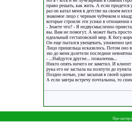
Но я - хоть и не лучезарный в сиянии гер
право решать, как жить. А если придется 
раз он катал меня в детстве на своем вес
знакомое лицо с черным чубчиком и квадр
которые строили эти усики в отношении в
- Знаете что? - Я недвусмысленно привстал 
вы. Вам не помогут. А может быть просто
идеальный гестаповский мир. К богу-корм
Он еще пытался увещевать, униженно цепл
Лицо пришельца исказилось. Потом оно в
эхо до меня долетели последние невнятны
- ...Найдутся другие... пожалеешь...
Никто опять ничего не заметил. И клиент 
рука его не застыла на полпути до пункта
Поздно ночью, уже засыпая в своей одинок
А если завтра встречу почтальона, то сн
При цитиро