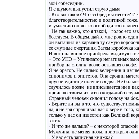
мой собеседник.
Я с шумом выпустил струю дыма.
- Кто вы такой? Что за бред вы несете? И
благотворительностью и политикой тоже. 
изумлению он легко освободился от моего 
- Не так важно, кто я такой, - голос его 
беседуем. В общем, дайте мне ровно один
он вытащил из кармана ту самую коробочк
ее смутные очертания. Затем коробочка ка
И вот она вполне приобрела видимую тве
– Это УНЭ – Утилизатор негативных эмоц
прибор на столик, возле остывшего кофе.
Я не оратор. Не сильно велеречив и изяще
синонимов и эпитетов. Она сродни матема
другой единице получится два. Не больше 
случилось позже, не вписывается ни в ка
происшествием из всего когда-либо случа
Странный человек склонил голову на бок
- Верите ли вы в то, что существует поми
да, я не зря спрашивал вас о вере в того,
только у нас он известен как Великий кор
затих.
- И что же дальше? – с некоторой опаско
Мужчина, не меняя позы, приоткрыл один
- У вас есть записная книжка?