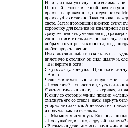
И вот дзынькнул испуганно колокольчик 
Плотный человек в черной шляпе ступил в
время – неприкаянных, потерявшихся. 
время субъект словно балансировал между
свете. Затем промокший визитер сунул р
коробочку для колечка из ювелирной лав
сразу же человек уменьшился до размеро
единый посетитель даже не повернулся в
добра я насмотрелся в юности, когда под
любое представление.
Итак, диковинный тип скользнул взглядо
вплотную к столику, он снял шляпу и, сле
- Вы верите в бога?
Я чуть со стула не упал. Пришлось глотну
- А вы?
Человек внимательно заглянул в мои глаза
- Позволите? – спросил он, чуть поклони
Я автоматически кивнул, закуривая, и пл
К окну со стороны улицы прилип маленьк
смахнуть его со стекла, дабы вернуть бег
упорно не сдавался. А неизвестный неож
я подумал как-то вскользь.
- ...Мы можем исчезнуть. Еще недавно нас
- Послушайте, вы что, с другой планеты? -
- В том-то и дело, что мы с вами живем 