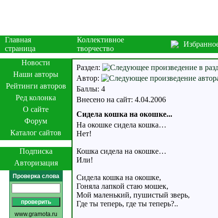
Главная
Коллективное
Избранно
страница
творчество
Новости
Раздел:
Наши авторы
Автор:
Рейтинги авторов
Баллы: 4
Ред колонка
Внесено на сайт: 4.04.2006
О сайте
Сидела кошка на окошке...
Форум
На окошке сидела кошка…
Каталог сайтов
Нет!
Подписка
Кошка сидела на окошке…
Или!
Авторизация
Проверка слова
Сидела кошка на окошке,
Гоняла лапкой стаю мошек,
Мой маленький, пушистый зверь,
Где ты теперь, где ты теперь?..
www.gramota.ru