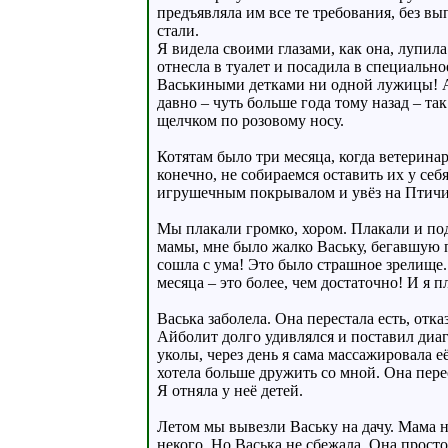
предъявляла им все те требования, без вы
стали.
Я видела своими глазами, как она, лупила
отнесла в туалет и посадила в специально
Васькиными детками ни одной лужицы! А к
давно – чуть больше года тому назад – та
щелчком по розовому носу.
Котятам было три месяца, когда ветеринар
конечно, не собираемся оставить их у себ
игрушечным покрывалом и увёз на Птичий
Мы плакали громко, хором. Плакали и под
мамы, мне было жалко Ваську, бегавшую 
сошла с ума! Это было страшное зрелище. 
месяца – это более, чем достаточно! И я 
Васька заболела. Она перестала есть, отка
Айболит долго удивлялся и поставил диаг
уколы, через день я сама массажировала е
хотела больше дружить со мной. Она перес
Я отняла у неё детей.
Летом мы вывезли Ваську на дачу. Мама на
некого. Но Васька не сбежала. Она просто