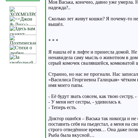
Моя Васька, конечно, давно уже умерла. 
надежда?..
Сколько лет живут кошки? Я почему-то не 
вышёл.
* * *
Я нашла её в лифте и принесла домой. Не з
ненавидела саму мысль о животном в доме.
серый комочек свалявшейся, комковатой ш
Странно, но нас не прогнали. Нас записа
«Василиса Георгиевна Галицкая» чётким 
имя моего папы.
- Её будут звать совсем, как твою сестру, 
- У меня нет сестры, - удивилась я.
- Теперь есть.
Доктор ошибся – Васька так никогда и не
поставить себя на пьедестал, а меня на св
строго отведённое время… Она даже позв
Рыба была вкусной…