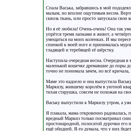
Спала Васька, забравшись в мой пододеял
малым, но вполне ощутимым весом. Вертет
сквозь ткань, или просто запускала свои 
Но я её любила! Очень-очень! Она так ум
упрётся тремя лапками в живот, а четвёр
умещаться на моих коленках. И мы пересе
спинкой к моей ноге и принималась мурлык
гладящей и теребящей её шёрстку.
Наступила очередная весна. Очередная в 
маленькой кошечке дремавшие до поры до 
точно не понимала зачем, но всё кричала,
Маме это надоело и она выпустила Васьк
Маркизу, жившему королём в уютной квар
тихая старушка, совсем не похожая на свое
Ваську выпустили к Маркизу утром, а уже
Я плакала, мама откровенно радовалась, 
вредный Маркиз только посматривал снис
простонародной, полосатой дурочки его н
ещё обидней. Я-то думала, что у них буд