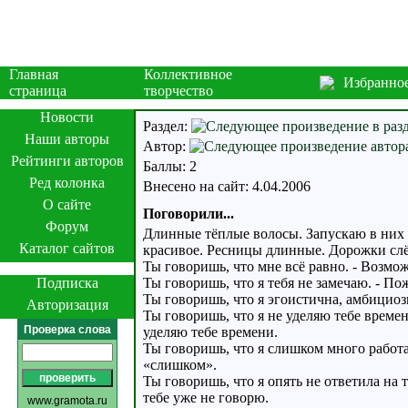
Главная
Коллективное
Избранно
страница
творчество
Новости
Раздел:
Наши авторы
Автор:
Рейтинги авторов
Баллы: 2
Ред колонка
Внесено на сайт: 4.04.2006
О сайте
Поговорили...
Форум
Длинные тёплые волосы. Запускаю в них р
Каталог сайтов
красивое. Ресницы длинные. Дорожки слё
Ты говоришь, что мне всё равно. - Возмо
Подписка
Ты говоришь, что я тебя не замечаю. - П
Ты говоришь, что я эгоистична, амбициозн
Авторизация
Ты говоришь, что я не уделяю тебе времен
Проверка слова
уделяю тебе времени.
Ты говоришь, что я слишком много работа
«слишком».
Ты говоришь, что я опять не ответила на 
тебе уже не говорю.
www.gramota.ru