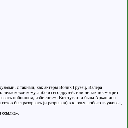
рузьями, с такими, как актеры Волик Грузец, Валера
то неласковое кому-либо из его друзей, или не так посмотрит
назвать побоищем, избиением. Вот тут-то и была Аркашина
готов был разорвать (и разрывал) в клочья любого «чужого»,
я ссылка».