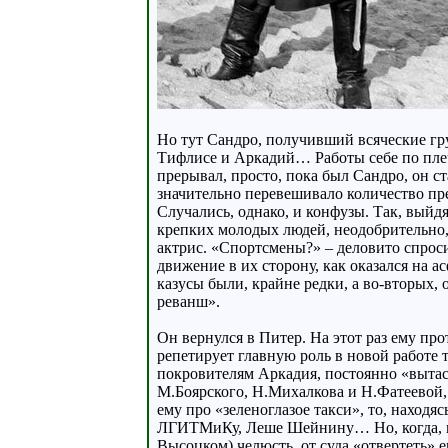
Но тут Сандро, получивший всяческие гру
Тифлисе и Аркадий… Работы себе по плечу
прерывал, просто, пока был Сандро, он с
значительно перевешивало количество пр
Случались, однако, и конфузы. Так, выйдя
крепких молодых людей, неодобрительно,
актрис. «Спортсмены?» – деловито спроси
движение в их сторону, как оказался на а
казусы были, крайне редки, а во-вторых,
реванш».
Он вернулся в Питер. На этот раз ему п
репетирует главную роль в новой работе 
покровителям Аркадия, постоянно «вытаск
М.Боярского, Н.Михалкова и Н.Фатеевой, 
ему про «зеленоглазое такси», то, находя
ЛГИТМиКу, Леше Шейнину… Но, когда, на о
Высоцком) челюсть, от суда «отвертеть» 