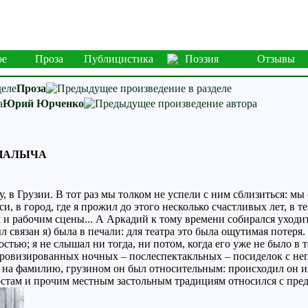
ое
Проза
Публицистика
Поэзия
Отзывы
Проза
Юрий Юрченко
 ПАЛЫЧА
, в Грузии. В тот раз мы толком не успели с ним сблизиться: мы
, в город, где я прожил до этого несколько счастливых лет, в те
м и рабочим сцены... А Аркадий к тому времени собирался уходить
л связан я) была в печали: для театра это была ощутимая потеря
стью; я не слышал ни тогда, ни потом, когда его уже не было в т
провизированных ночных – послеспектакльных – посиделок с 
ря на фамилию, грузином он был относительным: происходил он и
тостам и прочим местным застольным традициям относился с пре