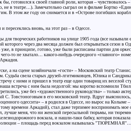
бы, готовился к своей главной роли, которая – чувствовалось – 
ю, не в театре…). Замечательно сыграл он в фильме Бортко «Еди
им. В этом же году он снимается и в «Острове погибших корабле
и пересеклись вновь, на этот раз – в Одессе.
 для творческих работников на улице 1905 года (все называли 
 которого через два месяца должен был открываться сезон в Оде
ло уже, в принципе, готово, уже были расписаны партии для орке
я чего-то не хватало… какого-нибудь очередного «главного» ном
 Аркадия.
ске, а на сцене хозяйничали «гости» – Московский театр Стани
. Судьба свела старых друзей-лгитмиковцев, Юлика и Сандрика (
стречу с ними и пришел в театр еще один товарищ их веселой с
 наша встреча с ним была недолгой: мы коротко вспомнили Тбили
ретились, уже без «художественного руководства» – только акте
й С. Товстоноговым в его московский театр. Вдруг выяснилось, 
оценного одессита» – я родился в Одессе, но вырос на Колыме 
 тому времени Аркадий), стал даже терпимее воспринимать мое
нал, лучше меня, что ни женской пересыльной тюрьмы, ни тюремно
елезнодорожного вокзала, и нашли-таки бабку, которая показала
о революции – площадь перед вокзалом называлась "ТЮРЕМНАЯ"