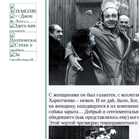
С женщинами он был галантен, с коллегами
Харютченко – нежен. И не дай, было, Бог, 
на женщину, находящуюся в их компании:
собака зарыта… Добрый и сентиментальный
обидевшего (как представлялось ему) кого
Этой чертой чрезмерно темпераментного х