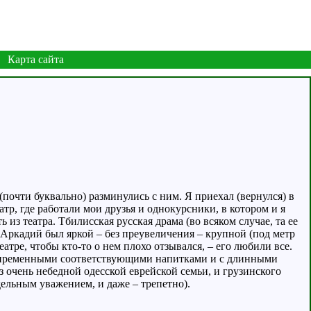
Карта сайта
 (почти буквально) разминулись с ним. Я приехал (вернулся) в
атр, где работали мои друзья и однокурсники, в котором и я
 из театра. Тбилисская русская драма (во всяком случае, та ее
. Аркадий был яркой – без преувеличения – крупной (под метр
еатре, чтобы кто-то о нем плохо отзывался, – его любили все.
непременными соответствующими напитками и с длинными
з очень небедной одесской еврейской семьи, и грузинского
дельным уважением, и даже – трепетно).