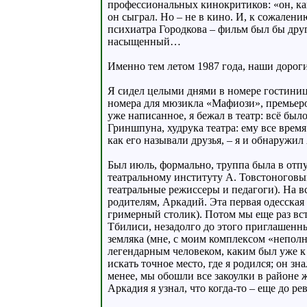
профессиональных кинокритиков: «он, как 
он сыграл. Но – не в кино. И, к сожалени
психиатра Городкова – фильм был бы друг
насыщенный…
Именно тем летом 1987 года, наши дороги 
Я сидел целыми днями в номере гостиницы
номера для мюзикла «Мафиози», премьерой
уже написанное, я бежал в театр: всё бы
Гриншпуна, худрука театра: ему все врем
как его называли друзья, – я и обнаружил
Был июль, формально, труппа была в отпу
театральному институту А. Товстоноговым
театральные режиссеры и педагоги). На в
родителям, Аркадий. Эта первая одесская
гримерный столик). Потом мы еще раз вст
Тбилиси, незадолго до этого приглашенны
земляка (мне, с моим комплексом «неполн
легендарным человеком, каким был уже к
искать точное место, где я родился; он з
менее, мы обошли все закоулки в районе ж
Аркадия я узнал, что когда-то – еще д