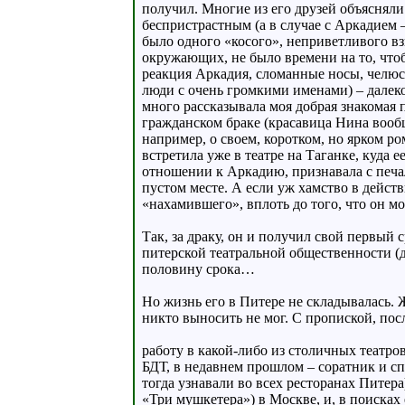
получил. Многие из его друзей объясняли 
беспристрастным (а в случае с Аркадием –
было одного «косого», неприветливого взг
окружающих, не было времени на то, чтоб
реакция Аркадия, сломанные носы, челюст
люди с очень громкими именами) – далеко
много рассказывала моя добрая знакомая
гражданском браке (красавица Нина вообщ
например, о своем, коротком, но ярком 
встретила уже в театре на Таганке, куда
отношении к Аркадию, признавала с печаль
пустом месте. А если уж хамство в дейст
«нахамившего», вплоть до того, что он мо
Так, за драку, он и получил свой первый
питерской театральной общественности (д
половину срока…
Но жизнь его в Питере не складывалась. 
никто выносить не мог. С пропиской, посл
работу в какой-либо из столичных театр
БДТ, в недавнем прошлом – соратник и 
тогда узнавали во всех ресторанах Питер
«Три мушкетера») в Москве, и, в поисках 