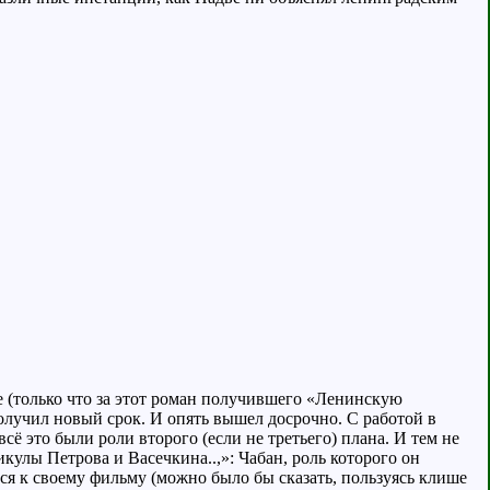
е (только что за этот роман получившего «Ленинскую
олучил новый срок. И опять вышел досрочно. С работой в
 всё это были роли второго (если не третьего) плана. И тем не
икулы Петрова и Васечкина..,»: Чабан, роль которого он
лся к своему фильму (можно было бы сказать, пользуясь клише