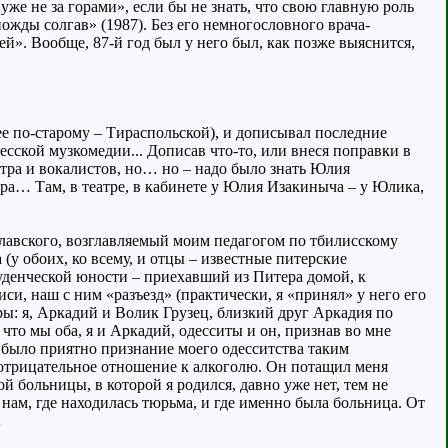
уже не за горами», если бы не знать, что свою главную роль
ножды солгав» (1987). Без его немногословного врача-
й». Вообще, 87-й год был у него был, как позже выяснится,
ее по-старому – Тираспольской), и дописывал последние
сской музкомедии... Дописав что-то, или внеся поправки в
стра и вокалистов, но… но – надо было знать Юлия
ера… Там, в театре, в кабинете у Юлия Изакиныча – у Юлика,
славского, возглавляемый моим педагогом по тбилисскому
у обоих, ко всему, и отцы – известные питерские
туденческой юности – приехавший из Питера домой, к
си, наш с ним «разъезд» (практически, я «принял» у него его
ры: я, Аркадий и Волик Грузец, близкий друг Аркадия по
что мы оба, я и Аркадий, одесситы и он, признав во мне
– было приятно признание моего одесситства таким
 отрицательное отношение к алкоголю. Он потащил меня
й больницы, в которой я родился, давно уже нет, тем не
 нам, где находилась тюрьма, и где именно была больница. От
…