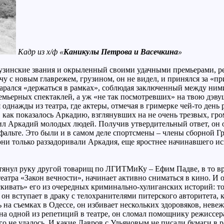
Кадр из х/ф «
Каникулы Петрова и Васечкина
»
зинские звания и окрыленный своими удачными премьерами, реши
 с новым главрежем, грузином, он не видел, и принялся за «прив
тарался «держаться в рамках», соблюдая заключенный между ним
емьерных спектаклей, а уж «не так посмотревших» на твою дэву
 однажды из театра, где актеры, отмечая в гримерке чей-то день
 как показалось Аркадию, взглянувших на не очень трезвых, г
л Аркадий молодых людей. Получив утвердительный ответ, он об
сфальте. Это были и в самом деле спортсмены – члены сборной Г
 они только раззадоривали Аркадия, еще яростнее начинавшего ис
ротянул руку другой товарищ по ЛГИТМиКу – Ефим Падве, в то 
театра «Закон вечности», начинает активно сниматься в кино. И 
ивать» его из очередных криминально-хулиганских историй: то 
он вступает в драку с телохранителями питерского авторитета, 
сь на съемках в Одессе, он избивает нескольких здоровяков, нев
дной из репетиций в театре, он сломал помощнику режиссера (т
его не удалось. И какие Лавров с Ульяновым не писали бумаги в