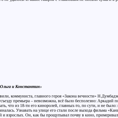
Ольга и Константин
»
вили, коммуниста, главного героя «Закона вечности» Н.Думбадз
съезду премьера – невозможна, всё было бесполезно: Аркадий п
зать, что из 18-ти его киноролей, главных-то, по сути, и не было:
иналась. Узнавать на улице его стали после выхода фильма «Кан
тей и взрослых. Он, как бы прощупывал почву в кино, примерива