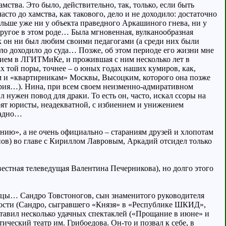
амства. Это было, действительно, так, только, если быть
сто до хамства, как такового, дело и не доходило: достаточно
дальше уже ни у объекта праведного Аркашиного гнева, ни у
 другое в этом роде… Была мгновенная, вулканообразная
к он ни был любим своими педагогами (а среди них были
ело доходило до суда… Позже, об этом периоде его жизни мне
дием в ЛГИТМиКе, и прожившая с ним несколько лет в
х той поры, точнее – о юных годах наших кумиров, как,
ам и «квартирникам» Москвы, Высоцким, которого она позже
стория…). Нина, при всем своем неизменно-адмиративном
л нужен повод для драки. То есть он, часто, искал ссоры на
орят юристы, неадекватной, с избиением и унижением
 ладно…
ению», а не очень официально – стараниям друзей и хлопотам
янов) во главе с Кириллом Лавровым, Аркадий отсидел только
естная телеведущая Валентина Печерникова), но долго этого
овцы… Сандро Товстоногов, сын знаменитого руководителя
сти (Сандро, сыгравшего «Князя» в «Республике ШКИД»,
оставил несколько удачных спектаклей («Прощание в июне» и
ический театр им. Грибоедова. Он-то и позвал к себе, в