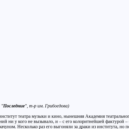
 "
Последние
", т-р им. Грибоедова)
итут театра музыки и кино, нынешняя Академия театрального и
ний ни у кого не вызывало, и – с его колоритнейшей фактурой 
чуном. Несколько раз его выгоняли за драки из института, но по