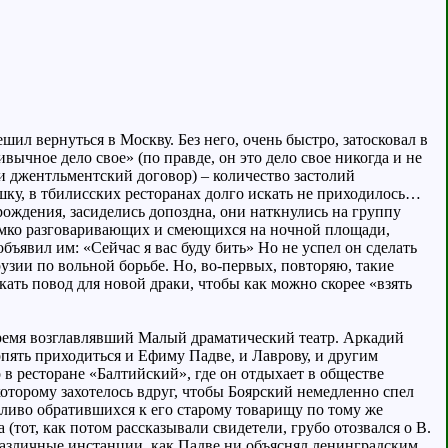
л вернуться в Москву. Без него, очень быстро, затосковал в
ычное дело свое» (по правде, он это дело свое никогда и не
и джентльментский договор) – количество застолий
шку, в тбилисских ресторанах долго искать не приходилось…
 рождения, засиделись допоздна, они наткнулись на группу
ромко разговаривающих и смеющихся на ночной площади,
ъявил им: «Сейчас я вас буду бить» Но не успел он сделать
рузии по вольной борьбе. Но, во-первых, повторяю, такие
кать повод для новой драки, чтобы как можно скорее «взять
время возглавлявший Малый драматический театр. Аркадий
опять приходиться и Ефиму Падве, и Лаврову, и другим
в ресторане «Балтийский», где он отдыхает в обществе
которому захотелось вдруг, чтобы Боярский немедленно спел
ежливо обратившихся к его старому товарищу по тому же
от, как потом рассказывали свидетели, грубо отозвался о В.
 различные инстанции, как Падве ни объяснял ленинградским