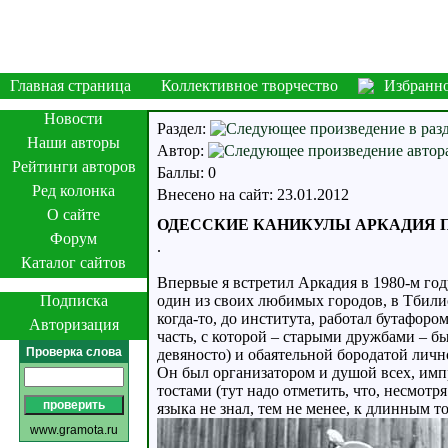
Главная страница
Коллективное творчество
Избранн
Новости
Раздел:
Наши авторы
Автор:
Рейтинги авторов
Баллы: 0
Ред колонка
Внесено на сайт: 23.01.2012
О сайте
ОДЕССКИЕ КАНИКУЛЫ АРКАДИЯ
Форум
.
Каталог сайтов
Впервые я встретил Аркадия в 1980-м году
Подписка
один из своих любимых городов, в Тбилиси
когда-то, до института, работал бутафоро
Авторизация
часть, с которой – старыми дружбами – бы
Проверка слова
девяносто) и обаятельной бородатой лично
Он был организатором и душой всех, им
тостами (тут надо отметить, что, несмот
языка не знал, тем не менее, к длинным 
www.gramota.ru