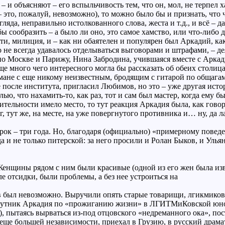
– и объясняют – его вспыльчивость тем, что он, мол, не терпел х
 это, пожалуй, невозможно), то можно было бы и признать, что ча
ляда, неправильно истолкованного слова, жеста и т.д., и всё – 
ы сообразить – а было ли оно, это самое хамство, или что-либо
и, милиция, и – как ни обаятелен и популярен был Аркадий, ка
 не всегда удавалось отделываться выговорами и штрафами, – д
 по Москве и Парижу, Нина Забродина, учившаяся вместе с Арка
е много чего интересного могла бы рассказать об обеих столица
романе с еще никому неизвестным, бродящим с гитарой по общаг
 ее после института, пригласил Любимов, но это – уже другая и
ю, что нахамить-то, как раз, тот и сам был мастер, когда ему бы
вительности имело место, то тут реакция Аркадия была, как гов
г, тут же, на месте, на уже повергнутого противника и… ну, да
 срок – три года. Но, благодаря (официально) «примерному повед
а и не только питерской: за него просили и Ролан Быков, и Уль
Женщины рядом с ним были красивые (одной из его жен была изв
е отсидки, были проблемы, а без нее устроиться на
ов был невозможно. Выручили опять старые товарищи, лгикмик
спутник Аркадия по «прожиганию жизни» в ЛГИТМиКовской юно
а), пытаясь вырваться из-под отцовского «недреманного ока», п
еще большей независимости, приехал в Грузию, в русский драмат