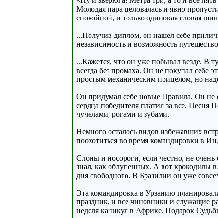
«Ну и зверюга! Метра три, а то и все пят
Молодая пара целовалась и явно пропусти
спокойной, и только одинокая еловая шиш
...Получив диплом, он нашел себе прили
независимость и возможность путешествов
...Кажется, что он уже побывал везде. В
всегда без промаха. Он не покупал себе 
простым механическим прицелом, но надеж
Он придумал себе новые Правила. Он не о
сердца победителя платил за все. Песня
чучелами, рогами и зубами.
Немного осталось видов избежавших встре
поохотиться во время командировки в Ин
Слоны и носороги, если честно, не очень
знал, как облупенных. А вот крокодилы вл
дня свободного. В Бразилии он уже совсем
Эта командировка в Урзанию планировалас
праздник, и все чиновники и служащие ра
неделя каникул в Африке. Подарок Судьб