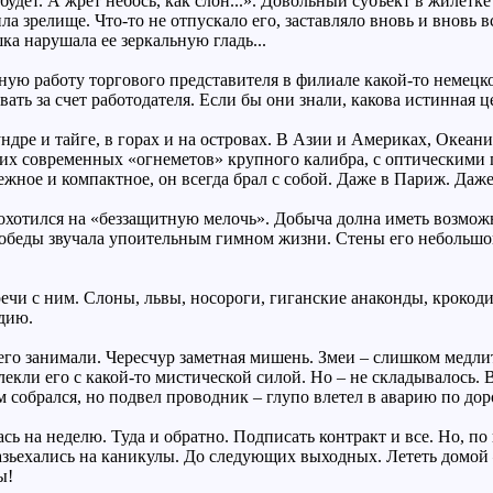
ь будет. А жрет небось, как слон...». Довольный субъект в жилет
ла зрелище. Что-то не отпускало его, заставляло вновь и вновь 
ка нарушала ее зеркальную гладь...
чную работу торгового представителя в филиале какой-то немец
ать за счет работодателя. Если бы они знали, какова истинная ц
 тундре и тайге, в горах и на островах. В Азии и Америках, Оке
этих современных «огнеметов» крупного калибра, с оптическими
ное и компактное, он всегда брал с собой. Даже в Париж. Даже 
хотился на «беззащитную мелочь». Добыча долна иметь возможно
 Победы звучала упоительным гимном жизни. Стены его небольшо
чи с ним. Слоны, львы, носороги, гиганские анаконды, крокодил
дию.
 его занимали. Чересчур заметная мишень. Змеи – слишком медли
екли его с какой-то мистической силой. Но – не складывалось. 
 собрался, но подвел проводник – глупо влетел в аварию по дорог
ь на неделю. Туда и обратно. Подписать контракт и все. Но, п
зьехались на каникулы. До следующих выходных. Лететь домой – п
ы!