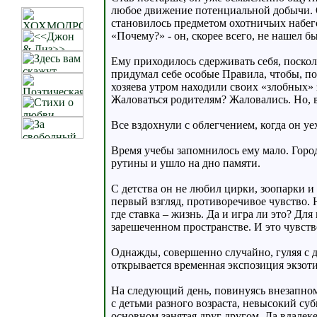
любое движение потенциальной добычи. Ок
становилось предметом охотничьих набег
«Почему?» - он, скорее всего, не нашел бы
Ему приходилось сдерживать себя, поско
придумал себе особые Правила, чтобы, п
хозяева утром находили своих «злобных» з
Жаловаться родителям? Жаловались. Но, во
Все вздохнули с облегчением, когда он уе
Время учебы запомнилось ему мало. Горо
рутины и ушло на дно памяти.
С детства он не любил цирки, зоопарки и
первый взгляд, противоречивое чувство. Н
где ставка – жизнь. Да и игра ли это? Для
зарешеченном пространстве. И это чувств
Однажды, совершенно случайно, гуляя с д
открывается временная экспозиция экзот
На следующий день, повинуясь внезапном
с детьми разного возраста, невысокий суб
основном занятая друг другом. Да вдалеке