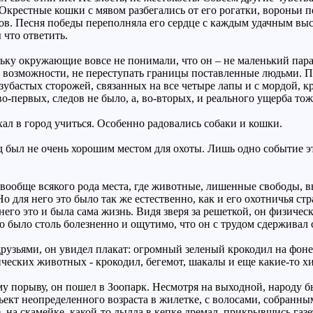
рестные кошки с мявом разбегались от его рогатки, вороньи пер
ов. Песня победы переполняла его сердце с каждым удачным вы
 что ответить.
льку окружающие вовсе не понимали, что он – не маленький пар
о возможности, не переступать границы поставленные людьми. П
убастых сторожей, связанных на все четыре лапы и с мордой, кре
-первых, следов не было, а, во-вторых, и реального ущерба тоже
хал в город учиться. Особенно радовались собаки и кошки.
д был не очень хорошим местом для охоты. Лишь одно событие 
 вообще всякого рода места, где животные, лишенные свободы, в
о для него это было так же естественно, как и его охотничья стр
 него это и была сама жизнь. Видя зверя за решеткой, он физичес
о было столь болезненно и ощутимо, что он с трудом сдерживал с
рузьями, он увидел плакат: огромный зеленый крокодил на фоне 
ических животных - крокодил, бегемот, шакалы и еще какие-то 
у порыву, он пошел в Зоопарк. Несмотря на выходной, народу б
ьект неопределенного возраста в жилетке, с волосами, собранным
, на скамейке, какой-то дылда в кепке дремал, прикрывшись газе