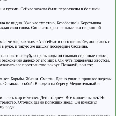
ми и гусями. Сейчас хозяева были пересажены в большой
ила не видно. Уже час тут стою. Безобразие!» Коротышка
ерждая свои слова. Синевато-красные камешки старинной
альчиков, как ты». «А я сейчас в него шишкой», донеслось с
й в руке, и такую же шишку посередине бассейна.
зеленовато-голубую грань воды он слышал странные голоса,
 бесконечно далеко от его мира. Он чуть пошевелил хвостом,
хватить все пространство вокруг. Пожалуй, вон тот,
гих лет. Борьбы. Жизни. Смерти. Давно ушли в прошлое жертвы
 Оставаясь собой. В воде и на берегу. Медлительный и
ли – весь мир исчезнет. День за днем. Все миллионы лет. Но –
странство. Отблеск давно погасших звезд. Он взмахнул
ину воды.