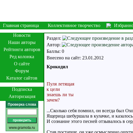
Главная страница
Коллективное творчество
Избранн
Новости
Раздел:
Наши авторы
Автор:
Рейтинги авторов
Баллы: 0
Ред колонка
Внесено на сайт: 23.01.2012
О сайте
Крокодил
Форум
Каталог сайтов
Пуля летящая
Подписка
к цели
знаешь ли ты
Авторизация
зачем?
Проверка слова
...Сколько себя помнил, он всегда был Ох
Ящерица шебуршала в кулачке, и казалось
И сознание этого песней отзывалось в сер
www.gramota.ru
Став постарше, он уже осмысленно ощутил