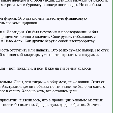
ке тыкал пальцем в сторону воды. Детишки визжали от радости.
всматриваться в буроватую поверхность воды. Но она была
кой фирмы. Это давало ему известную финансовую
ель его командировок.
ании и Исландии. Он был неутомим в преследовании и бил
 прицелами ночного видения. Свое ружье, небольшое, с
в Нью-Йорк. Как другие берут с собой электробритву...
сть отступить или напасть. Это резко сужало выбор. Но стук
й московской квартиры уже почти скрылись за шкурами,
ы – вот, пожалуй, и всё. Даже на тигра ему удалось
тельны. Львы, что тигры – в общем-то, те же кошки. Этих он
В Австралии, где он побывал почти везде, не было ни одного
е в сельву. Хорошо хоть, все остались целы...
о прибытии, выяснилось, что в провинции какой-то местный
очти бесполезно. Два дня туда, да два обратно. Значит -