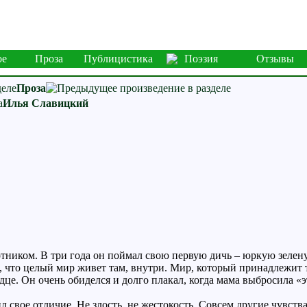
ое
Проза
Публицистика
Поэзия
Отзывы
Проза
Илья Славицкий
отником. В три года он поймал свою первую дичь – юркую зеленую
, что целый мир живет там, внутри. Мир, который принадлежит т
дце. Он очень обиделся и долго плакал, когда мама выбросила «эт
 свое отличие. Не злость, не жестокость. Совсем другие чувства