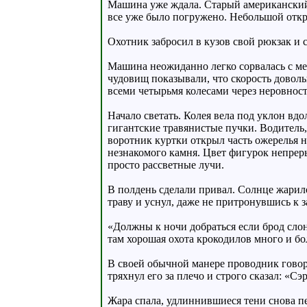
Машина уже ждала. Старый американский 
все уже было погружено. Небольшой отк
Охотник забросил в кузов свой рюкзак и 
Машина неожиданно легко сорвалась с мес
чудовищ показывали, что скорость доволь
всеми четырьмя колесами через неровност
Начало светать. Колея вела под уклон вдо
гигантские травянистые пучки. Водитель,
воротник куртки открыл часть ожерелья н
незнакомого камня. Цвет фигурок непреры
просто рассветные лучи.
В полдень сделали привал. Солнце жарило
траву и уснул, даже не притронувшись к
«Должны к ночи добраться если брод слоны
там хорошая охота крокодилов много и бо
В своей обычной манере проводник говори
тряхнул его за плечо и строго сказал: «Сэр
Жара спала, удлиннившиеся тени снова пе