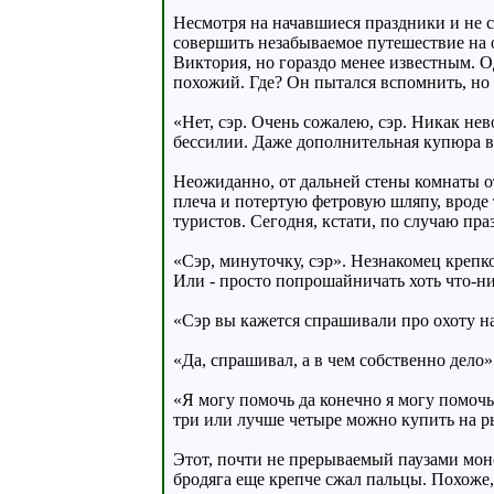
Несмотря на начавшиеся праздники и не с
совершить незабываемое путешествие на 
Виктория, но гораздо менее известным. О
похожий. Где? Он пытался вспомнить, но т
«Нет, сэр. Очень сожалею, сэр. Никак не
бессилии. Даже дополнительная купюра в 
Неожиданно, от дальней стены комнаты о
плеча и потертую фетровую шляпу, вроде 
туристов. Сегодня, кстати, по случаю пра
«Сэр, минуточку, сэр». Незнакомец крепко
Или - просто попрошайничать хоть что-ни
«Сэр вы кажется спрашивали про охоту н
«Да, спрашивал, а в чем собственно дело»
«Я могу помочь да конечно я могу помочь
три или лучше четыре можно купить на р
Этот, почти не прерываемый паузами моно
бродяга еще крепче сжал пальцы. Похоже,