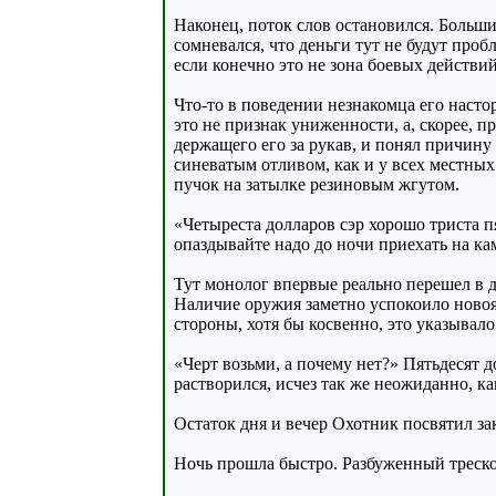
Наконец, поток слов остановился. Больши
сомневался, что деньги тут не будут проб
если конечно это не зона боевых действий,
Что-то в поведении незнакомца его насто
это не признак униженности, а, скорее, п
держащего его за рукав, и понял причину 
синеватым отливом, как и у всех местны
пучок на затылке резиновым жгутом.
«Четыреста долларов сэр хорошо триста пя
опаздывайте надо до ночи приехать на кам
Тут монолог впервые реально перешел в д
Наличие оружия заметно успокоило новоя
стороны, хотя бы косвенно, это указывало
«Черт возьми, а почему нет?» Пятьдесят 
растворился, исчез так же неожиданно, ка
Остаток дня и вечер Охотник посвятил за
Ночь прошла быстро. Разбуженный треском