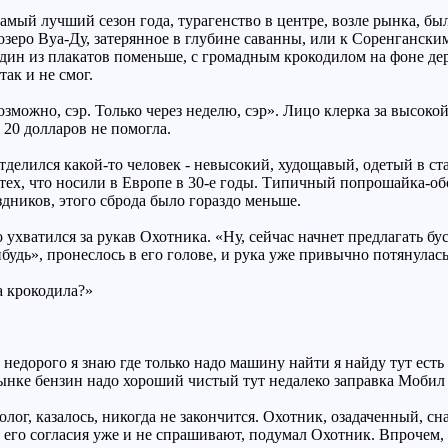
амый лучший сезон года, турагенство в центре, возле рынка, б
озеро Вуа-Ду, затерянное в глубине саванны, или к Соренганск
дин из плакатов поменьше, с громадным крокодилом на фоне дер
ак и не смог.
возможно, сэр. Только через неделю, сэр». Лицо клерка за высок
20 долларов не помогла.
тделился какой-то человек - невысокий, худощавый, одетый в с
тех, что носили в Европе в 30-е годы. Типичный попрошайка-об
здников, этого сброда было гораздо меньше.
 ухватился за рукав Охотника. «Ну, сейчас начнет предлагать бу
будь», пронеслось в его голове, и рука уже привычно потянулась
а крокодила?»
 недорого я знаю где только надо машину найти я найду тут ес
ынке бензин надо хороший чистый тут недалеко заправка Мобил 
лог, казалось, никогда не закончится. Охотник, озадаченный, с
 его согласия уже и не спрашивают, подумал Охотник. Впрочем, 