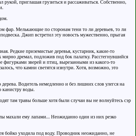
 рукой, приглашая грузиться и рассаживаться. Собственно,
и.
дом.
ом фар. Мелькающие по сторонам тени то ли деревьев, то ли
 подвеска. Джип встретил эту новость мужественно, прыгая
шная. Редкие приземистые деревья, кустарник, какие-то
ик мирно дремал, подложив под бок палатку. Расстегнувшийся
ее фигурками зверей и птиц, вырезанными из какого-то
алось, что камни светятся изнутри. Хотя, возможно, это
 дерева. Водитель немедленно и без лишних слов улегся на
ю канистру воды.
ходят там травы больше хотя были случаи вы не волнуйтесь сэр
лы махали ему лапами... Неожиданно один из них резко
ея бойко уходила под воду. Проводник неожиданно, не