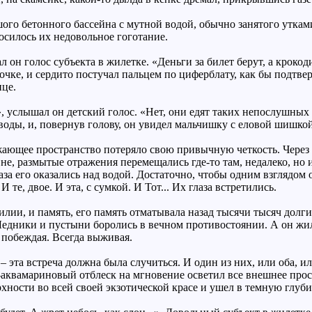
шого бетонного бассейна с мутной водой, обычно занятого утка
носилось их недовольное гоготание.
 он голос субъекта в жилетке. «Деньги за билет берут, а крокод
очке, и сердито постучал пальцем по циферблату, как бы подтв
нце.
, услышал он детский голос. «Нет, они едят таких непослушных м
 воды, и, повернув голову, он увидел мальчишку с еловой шишко
ающее пространство потеряло свою привычную четкость. Через 
е, размытые отражения перемещались где-то там, недалеко, но и
за его оказались над водой. Достаточно, чтобы одним взглядом о
те, двое. И эта, с сумкой. И Тот... Их глаза встретились.
тилии, и память, его память отматывала назад тысячи тысяч дол
едники и пустыни боролись в вечном противостоянии. А он жил.
 побеждая. Всегда выживая.
л – эта встреча должна была случиться. И один из них, или оба, и
во-аквамариновый отблеск на мгновение осветил все внешнее про
рхности во всей своей экзотической красе и ушел в темную глуб