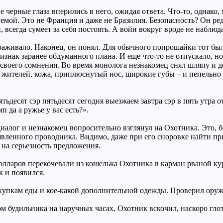
е черные глаза вперились в него, ожидая ответа. Что-то, однако
лемой. Это не Франция и даже не Бразилия. Безопасность? Он ред
 всегда сумеет за себя постоять. А войн вокруг вроде не наблюда
раживало. Наконец, он понял. Для обычного попрошайки тот был
ризнак заранее обдуманного плана. И еще что-то не отпускало, н
своего сомнения. Во время монолога незнакомец снял шляпу и дер
х жителей, кожа, приплюснутый нос, широкие губы – и пепельно
тьдесят сэр пятьдесят сегодня выезжаем завтра сэр в пять утра о
п да а ружье у вас есть?».
иалог и незнакомец вопросительно взглянул на Охотника. Это, б
вленного проводника. Видимо, даже при его сноровке найти при
 на серьезность предложения.
долларов перекочевали из кошелька Охотника в карман рваной к
к и появился.
купкам еды и кое-какой дополнительной одежды. Проверил оружие
 будильника на наручных часах, Охотник вскочил, наскоро глотну