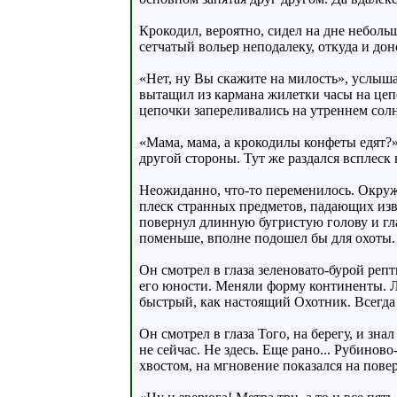
Крокодил, вероятно, сидел на дне неболь
сетчатый вольер неподалеку, откуда и до
«Нет, ну Вы скажите на милость», услышал
вытащил из кармана жилетки часы на цеп
цепочки запереливались на утреннем сол
«Мама, мама, а крокодилы конфеты едят?»
другой стороны. Тут же раздался всплеск
Неожиданно, что-то переменилось. Окруж
плеск странных предметов, падающих извн
повернул длинную бугристую голову и гла
поменьше, вполне подошел бы для охоты. И 
Он смотрел в глаза зеленовато-бурой реп
его юности. Меняли форму континенты. Л
быстрый, как настоящий Охотник. Всегда
Он смотрел в глаза Того, на берегу, и зна
не сейчас. Не здесь. Еще рано... Рубино
хвостом, на мгновение показался на пове