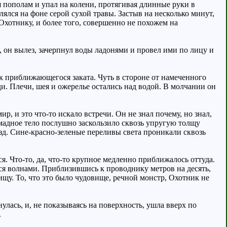
я пополам и упал на колени, протягивая длинные руки в
ялся на фоне серой сухой травы. Застыв на несколько минут,
Охотнику, и более того, совершенно не похожем на
 он вылез, зачерпнул воды ладонями и провел ими по лицу и
 приближающегося заката. Чуть в стороне от намеченного
ди. Плечи, шея и ожерелье остались над водой. В молчании он
, и это что-то искало встречи. Он не знал почему, но знал,
омадное тело послушно заскользило сквозь упругую толщу
звезд. Сине-красно-зеленые переливы света проникали сквозь
. Что-то, да, что-то крупное медленно приближалось оттуда.
ися волнами. Приблизившись к проводнику метров на десять,
вищу. То, что это было чудовище, речной монстр, Охотник не
нулась, и, не показываясь на поверхность, ушла вверх по
.