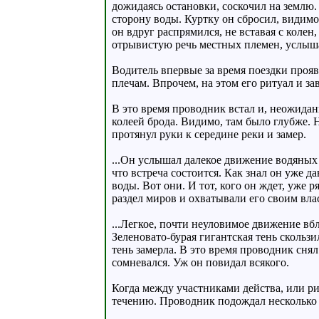
дожидаясь остановки, соскочил на землю.
сторону воды. Куртку он сбросил, видимо
он вдруг распрямился, не вставая с коле
отрывистую речь местных племен, услыша
Водитель впервые за время поездки проя
плечам. Впрочем, на этом его ритуал и за
В это время проводник встал и, неожида
колеей брода. Видимо, там было глубже. Н
протянул руки к середине реки и замер.
...Он услышал далекое движение водяных 
что встреча состоится. Как знал он уже 
воды. Вот они. И тот, кого он ждет, уже 
раздел миров и охватывали его своим вл
...Легкое, почти неуловимое движение вб
Зеленовато-бурая гигантская тень скольз
тень замерла. В это время проводник снял
сомневался. Уж он повидал всякого.
Когда между участниками действа, или рит
течению. Проводник подождал несколько 