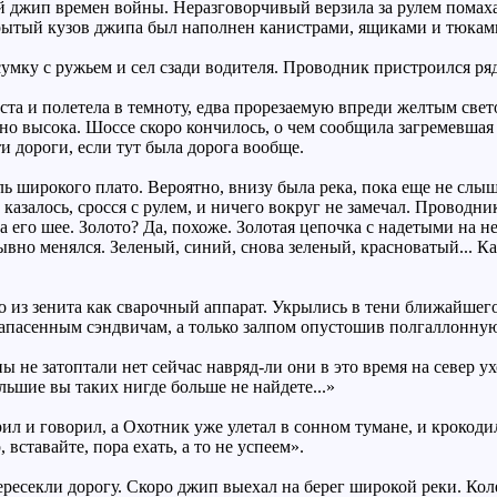
джип времен войны. Неразговорчивый верзила за рулем помахал
рытый кузов джипа был наполнен канистрами, ящиками и тюкам
сумку с ружьем и сел сзади водителя. Проводник пристроился ря
та и полетела в темноту, едва прорезаемую впреди желтым свет
но высока. Шоссе скоро кончилось, о чем сообщила загремевшая
и дороги, если тут была дорога вообще.
ль широкого плато. Вероятно, внизу была река, пока еще не слы
 казалось, сросся с рулем, и ничего вокруг не замечал. Проводн
а его шее. Золото? Да, похоже. Золотая цепочка с надетыми на н
вно менялся. Зеленый, синий, снова зеленый, красноватый... Каз
 из зенита как сварочный аппарат. Укрылись в тени ближайшего
 запасенным сэндвичам, а только залпом опустошив полгаллонну
 не затоптали нет сейчас навряд-ли они в это время на север у
льшие вы таких нигде больше не найдете...»
л и говорил, а Охотник уже улетал в сонном тумане, и крокоди
, вставайте, пора ехать, а то не успеем».
ресекли дорогу. Скоро джип выехал на берег широкой реки. Кол