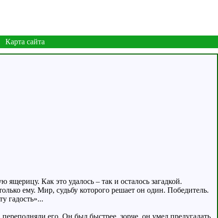
Карта сайта
 ящерицу. Как это удалось – так и осталось загадкой.
олько ему. Мир, судьбу которого решает он один. Победитель.
у гадость»...
 переполняли его. Он был быстрее, зорче, он умел предугадать