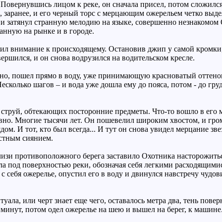
 Повернувшись лицом к реке, он сначала присел, потом сложилс
, заранее, и его черный торс с мерцающим ожерельем четко выдел
н, и затянул странную мелодию на языке, совершенно незнакомом 
нную на рынке и в городе.
вил внимание к происходящему. Остановив джип у самой кромки,
вершился, и он снова водрузился на водительском кресле.
нно, пошел прямо в воду, уже принимающую красноватый оттенок
есколько шагов – и вода уже дошла ему до пояса, потом - до гру
струй, обтекающих посторонние предметы. Что-то вошло в его мир
давно. Многие тысячи лет. Он пошевелил широким хвостом, и гр
рядом. И тот, кто был всегда... И тут он снова увидел мерцание 
астным сиянием.
лизи противоположного берега заставило Охотника насторожиться
ила под поверхностью реки, обозначая себя легкими расходящим
 с себя ожерелье, опустил его в воду и двинулся навстречу чудо
уала, или черт знает еще чего, оставалось метра два, тень повер
минут, потом одел ожерелье на шею и вышел на берег, к машине