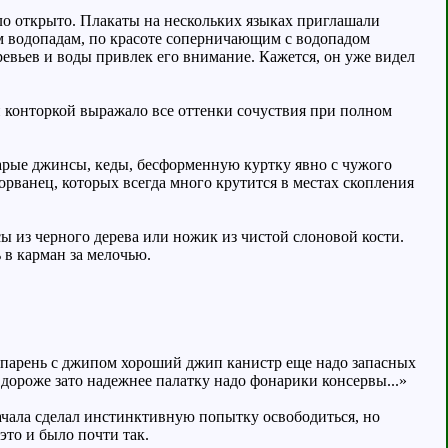
ыло открыто. Плакаты на нескольких языках приглашали
им водопадам, по красоте соперничающим с водопадом
евьев и воды привлек его внимание. Кажется, он уже видел
ой конторкой выражало все оттенки сочуствия при полном
тарые джинсы, кеды, бесформенную куртку явно с чужого
орванец, которых всегда много крутится в местах скопления
сы из черного дерева или ножик из чистой слоновой кости.
 в карман за мелочью.
ть парень с джипом хороший джип канистр еще надо запасных
дороже зато надежнее палатку надо фонарики консервы...»
начала сделал инстинктивную попытку освободиться, но
это и было почти так.