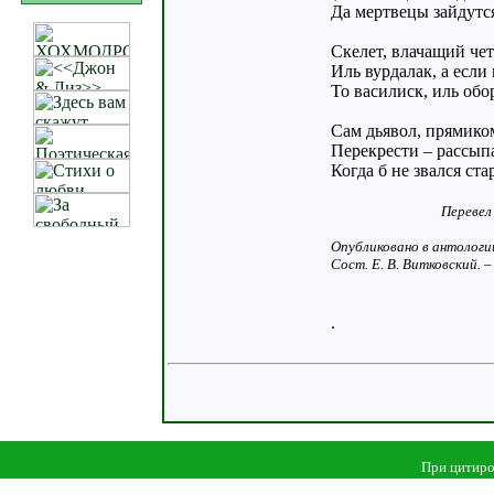
Да мертвецы зайдутс
Скелет, влачащий чет
Иль вурдалак, а если
То василиск, иль обо
Сам дьявол, прямик
Перекрести – рассыпа
Когда б не звался ст
Перевел
Опубликовано в антологии
Сост. Е. В. Витковский. –
.
При цитиро