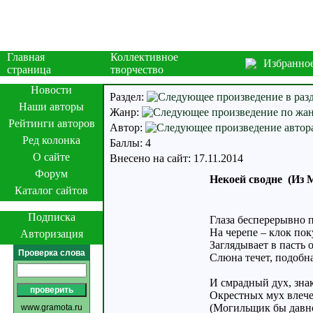
Главная
Коллективное
Избранно
страница
творчество
Новости
Раздел:
Наши авторы
Жанр:
Рейтинги авторов
Автор:
Ред колонка
Баллы: 4
О сайте
Внесено на сайт: 17.11.2014
Форум
Некоей сводне (Из М
Каталог сайтов
Подписка
Глаза бесперерывно п
На черепе – клок по
Авторизация
Заглядывает в пасть 
Проверка слова
Слюна течет, подобн
И смрадный дух, зна
Окрестных мух влече
(Могильщик бы давно
www.gramota.ru