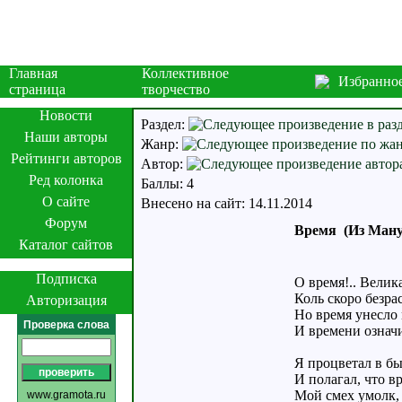
Главная
Коллективное
Избранно
страница
творчество
Новости
Раздел:
Наши авторы
Жанр:
Рейтинги авторов
Автор:
Ред колонка
Баллы: 4
О сайте
Внесено на сайт: 14.11.2014
Форум
Время (Из Мануэ
Каталог сайтов
Подписка
О время!.. Велик
Коль скоро безра
Авторизация
Но время унесло 
Проверка слова
И времени означи
Я процветал в б
И полагал, что 
Мой смех умолк, 
www.gramota.ru