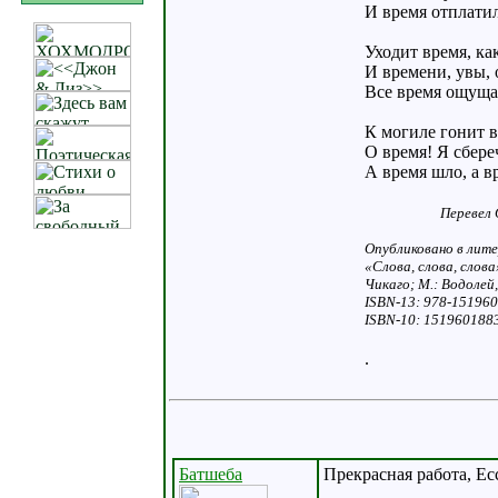
И время отплатил
Уходит время, как
И времени, увы,
Все время ощуща
К могиле гонит в
О время! Я сбереч
А время шло, а 
Перевел 
Опубликовано в лит
«Слова, слова, слова
Чикаго; М.: Водолей,
ISBN-13: 978-15196
ISBN-10: 151960188
.
Батшеба
Прекрасная работа, Ecc