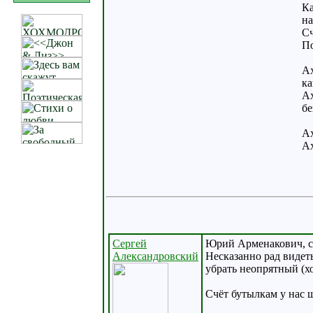
Ка
на
Сч
По
Ах
ка
Ах
бе
Ах
Ах
Сергей
Юрий Арменакович, с
Александровский
Несказанно рад видеть
убрать неопрятный (х
Счёт бутылкам у нас 