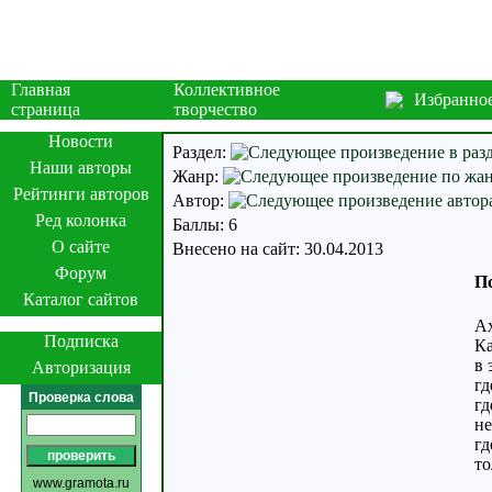
Главная
Коллективное
Избранно
страница
творчество
Новости
Раздел:
Наши авторы
Жанр:
Рейтинги авторов
Автор:
Ред колонка
Баллы: 6
О сайте
Внесено на сайт: 30.04.2013
Форум
П
Каталог сайтов
Ах
Подписка
Ка
в 
Авторизация
гд
Проверка слова
гд
не
гд
то
www.gramota.ru