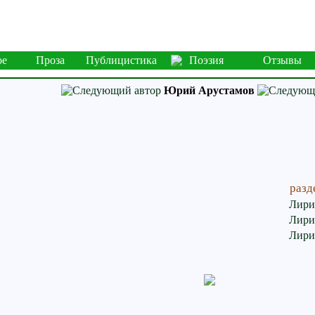
ое
Проза
Публицистика
Поэзия
Отзывы
Юрий Арустамов
разд
Лири
Лири
Лири