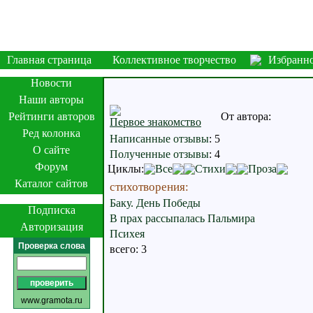
Главная страница
Коллективное творчество
Избранн
Новости
Наши авторы
Рейтинги авторов
От автора:
Первое знакомство
Ред колонка
Написанные отзывы
:
5
О сайте
Полученные отзывы
:
4
Форум
Циклы:
Все
Стихи
Проза
Каталог сайтов
стихотворения:
Баку. День Победы
Подписка
В прах рассыпалась Пальмира
Авторизация
Психея
Проверка слова
всего: 3
www.gramota.ru