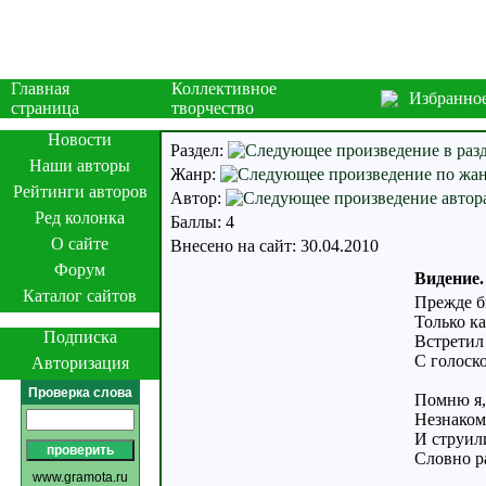
Главная
Коллективное
Избранно
страница
творчество
Новости
Раздел:
Наши авторы
Жанр:
Рейтинги авторов
Автор:
Ред колонка
Баллы: 4
О сайте
Внесено на сайт: 30.04.2010
Форум
Видение.
Каталог сайтов
Прежде бы
Только ка
Подписка
Встретил 
С голоск
Авторизация
Проверка слова
Помню я,
Незнаком
И струили
Словно р
www.gramota.ru