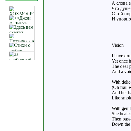
А слова е
Что душе 
С той по
И упорно 
Vision
I have dru
Yet once i
The dear p
And a voic
With delic
(Oh frail 
And her ha
Like smoke
With gentl
She healed
Then passe
Down the d