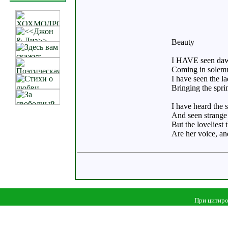
Beauty
I HAVE seen dawn
Coming in solemn 
I have seen the la
Bringing the spri
I have heard the 
And seen strange 
But the loveliest
Are her voice, and
При цитиро