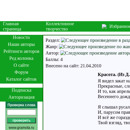
Главная
Коллективное
Избранно
страница
творчество
Новости
Раздел:
Наши авторы
Жанр:
Рейтинги авторов
Автор:
Ред колонка
Баллы: 4
О сайте
Внесено на сайт: 21.04.2010
Форум
Красота. (Из Д
Каталог сайтов
Я видел закат н
Прекрасные, сл
Подписка
И то, как апрел
Весеннего дожди
Авторизация
Проверка слова
Я слышал русал
И, парусом пра
И всё же гораз
Твой взгляд, тв
www.gramota.ru