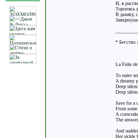
И, в рассв
Торопясь у
В дымку, 
Завернулас
_________
* Бегство 
La Fuite de
To outer se
A dreamy p
Deep silenc
Deep silen
Save for a c
From some l
A corncrake
The answer 
And sudden
Her sickle 