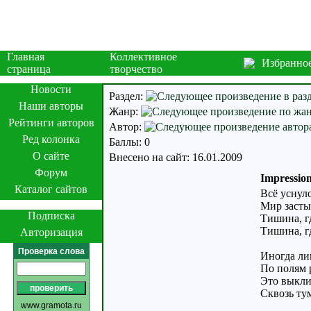
Главная
Коллективное
Избранно
страница
творчество
Новости
Раздел:
Наши авторы
Жанр:
Рейтинги авторов
Автор:
Ред колонка
Баллы: 0
О сайте
Внесено на сайт: 16.01.2009
Форум
Impression
Каталог сайтов
Всё уснуло
Мир засты
Подписка
Тишина, гд
Тишина, гд
Авторизация
Проверка слова
Иногда ли
По полям 
Это выкли
Сквозь ту
www.gramota.ru