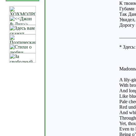
К твоим
Губами 
Так Дан
Увидел,
Дорогу 
______
* Здесь
Madonn
A lily-gi
With bro
And long
Like blu
Pale chee
Red unde
And whit
Through 
Yet, tho
Even to k
Being o’