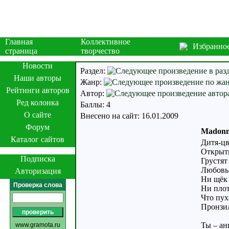
Главная
Коллективное
Избранно
страница
творчество
Новости
Раздел:
Наши авторы
Жанр:
Рейтинги авторов
Автор:
Ред колонка
Баллы: 4
О сайте
Внесено на сайт: 16.01.2009
Форум
Madonna
Каталог сайтов
Дитя-цв
Открыты
Подписка
Грустят
Любовь 
Авторизация
Ни щёк е
Проверка слова
Ни плот
Что пух
Пронзил
Ты – ан
www.gramota.ru