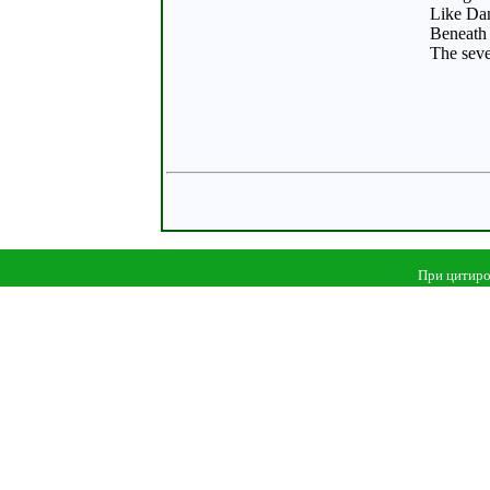
Like Dan
Beneath 
The seve
При цитиро