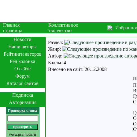
Главная
Коллективное
Избранно
страница
творчество
Новости
Раздел:
Наши авторы
Жанр:
Рейтинги авторов
Автор:
Ред колонка
Баллы: 4
О сайте
Внесено на сайт: 20.12.2008
Форум
П
Каталог сайтов
П
В
Подписка
Г
С
Авторизация
Проверка слова
Г
С
О
С
www.gramota.ru