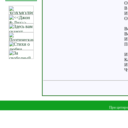
О
В
И
О
В
В
И
П
И
К
И
Ч
При цитиро