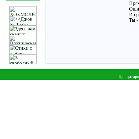
Прям
Ошиб
И ср
Ты -
При цитиро