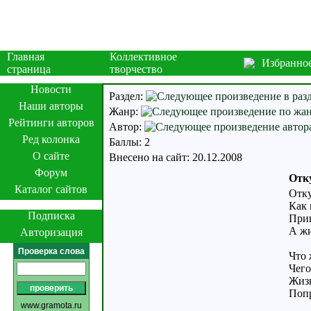
Главная
Коллективное
Избранно
страница
творчество
Новости
Раздел:
Наши авторы
Жанр:
Рейтинги авторов
Автор:
Ред колонка
Баллы: 2
О сайте
Внесено на сайт: 20.12.2008
Форум
Отку
Каталог сайтов
Отку
Как 
Подписка
Прив
А жи
Авторизация
Проверка слова
Что 
Чего
Жизн
Попр
www.gramota.ru