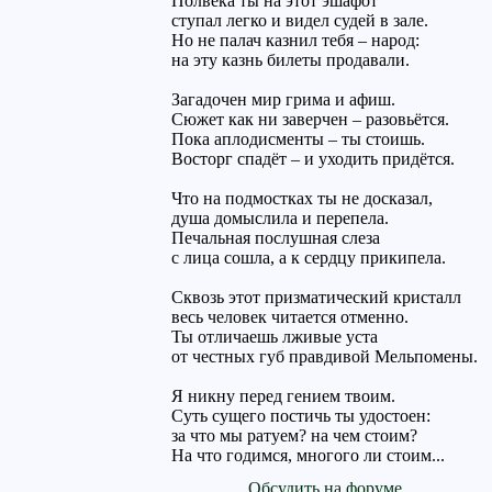
Полвека ты на этот эшафот
ступал легко и видел судей в зале.
Но не палач казнил тебя – народ:
на эту казнь билеты продавали.
Загадочен мир грима и афиш.
Сюжет как ни заверчен – разовьётся.
Пока аплодисменты – ты стоишь.
Восторг спадёт – и уходить придётся.
Что на подмостках ты не досказал,
душа домыслила и перепела.
Печальная послушная слеза
с лица сошла, а к сердцу прикипела.
Сквозь этот призматический кристалл
весь человек читается отменно.
Ты отличаешь лживые уста
от честных губ правдивой Мельпомены.
Я никну перед гением твоим.
Суть сущего постичь ты удостоен:
за что мы ратуем? на чем стоим?
На что годимся, многого ли стоим...
Обсудить на форуме