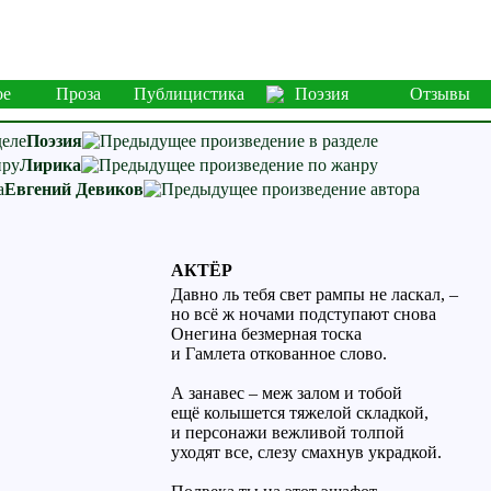
ое
Проза
Публицистика
Поэзия
Отзывы
Поэзия
Лирика
Евгений Девиков
АКТЁР
Давно ль тебя свет рампы не ласкал, –
но всё ж ночами подступают снова
Онегина безмерная тоска
и Гамлета откованное слово.
А занавес – меж залом и тобой
ещё колышется тяжелой складкой,
и персонажи вежливой толпой
уходят все, слезу смахнув украдкой.