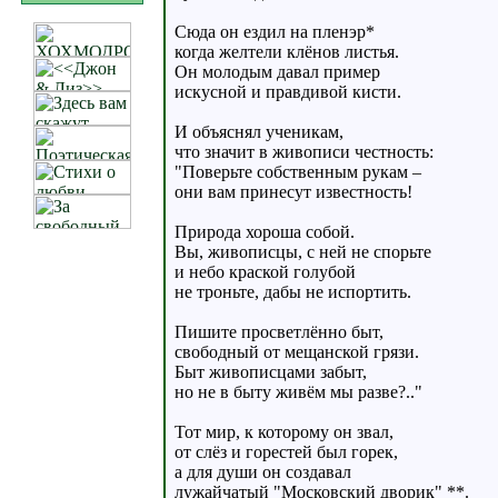
Сюда он ездил на пленэр*
когда желтели клёнов листья.
Он молодым давал пример
искусной и правдивой кисти.
И объяснял ученикам,
что значит в живописи честность:
"Поверьте собственным рукам –
они вам принесут известность!
Природа хороша собой.
Вы, живописцы, с ней не спорьте
и небо краской голубой
не троньте, дабы не испортить.
Пишите просветлённо быт,
свободный от мещанской грязи.
Быт живописцами забыт,
но не в быту живём мы разве?.."
Тот мир, к которому он звал,
от слёз и горестей был горек,
а для души он создавал
лужайчатый "Московский дворик" **.