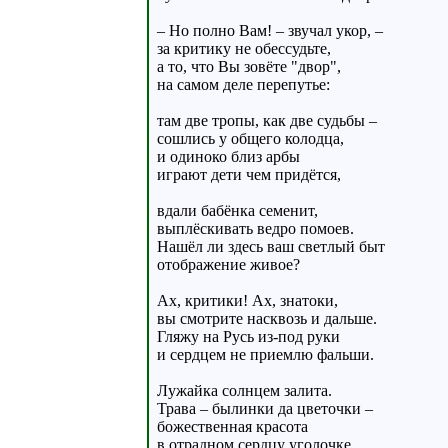
– Но полно Вам! – звучал укор, –
за критику не обессудьте,
а то, что Вы зовёте "двор",
на самом деле перепутье:
там две тропы, как две судьбы –
сошлись у общего колодца,
и одиноко близ арбы
играют дети чем придётся,
вдали бабёнка семенит,
выплёскивать ведро помоев.
Нашёл ли здесь ваш светлый быт
отображение живое?
Ах, критики! Ах, знатоки,
вы смотрите насквозь и дальше.
Гляжу на Русь из-под руки
и сердцем не приемлю фальши.
Лужайка солнцем залита.
Трава – былинки да цветочки –
божественная красота
в отрадном сердцу уголочке.