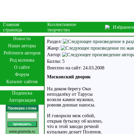
Главная
Коллективное
Избранно
страница
творчество
Новости
Раздел:
Наши авторы
Жанр:
Рейтинги авторов
Автор:
Ред колонка
Баллы: 5
О сайте
Внесено на сайт: 24.03.2008
Форум
Московский дворик
Каталог сайтов
На диком берегу Оки
Подписка
неподалёку от Тарусы
возили камни мужики,
Авторизация
ровняя донные наносы.
Проверка слова
И говорили меж собой,
открыв бутылку об колено,
что в этой заводи речной
купальню делает Поленов.
www.gramota.ru