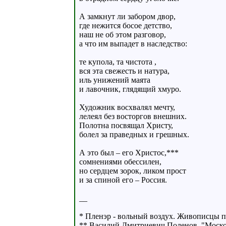
А замкнут ли забором двор,
где нежится босое детство,
наш не об этом разговор,
а что им выпадет в наследство:
те купола, та чистота ,
вся эта свежесть и натура,
иль унижений маята
и лавочник, глядящий хмуро.
Художник восхвалял мечту,
лелеял без восторгов внешних.
Полотна посвящал Христу,
болел за праведных и грешных.
А это был – его Христос,***
сомнениями обессилен,
но сердцем зорок, ликом прост
и за спиной его – Россия.
__
* Пленэр - вольный воздух. Живописцы п
** Василий Дмитриевич Поленов, "Москов