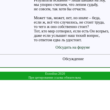
Результаты исканий – лишь шишки на лбу,
мы упорно считаем, что лепим судьбу,
не совсем, так хотя бы отчасти.
Может так, может, нет, но иначе – беда,
если ж, всё что случилось, не стоит труда,
то чего ж оно собственно стоит?
Тот, кто мир сотворил, если есть Он всерьез,
даже если услышит наш тихий вопрос,
то ответом едва ль удостоит.
Обсудить на форуме
Обсуждение
Exsodius 2020
При цитировании ссылка обязательна.