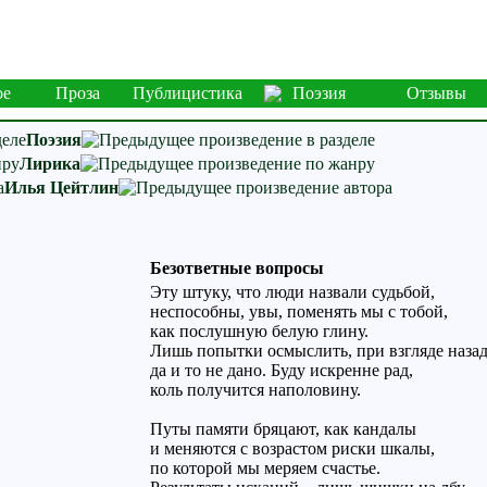
ое
Проза
Публицистика
Поэзия
Отзывы
Поэзия
Лирика
Илья Цейтлин
Безответные вопросы
Эту штуку, что люди назвали судьбой,
неспособны, увы, поменять мы с тобой,
как послушную белую глину.
Лишь попытки осмыслить, при взгляде назад
да и то не дано. Буду искренне рад,
коль получится наполовину.
Путы памяти бряцают, как кандалы
и меняются с возрастом риски шкалы,
по которой мы меряем счастье.