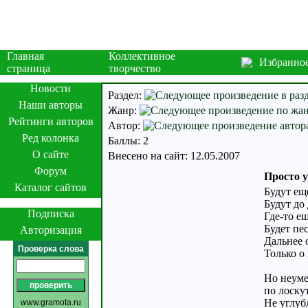
Главная
Коллективное
Избранно
страница
творчество
Новости
Раздел:
Наши авторы
Жанр:
Рейтинги авторов
Автор:
Ред колонка
Баллы: 2
О сайте
Внесено на сайт: 12.05.2007
Форум
Просто у
Каталог сайтов
Будут ещ
Будут до
Подписка
Где-то ещ
Будет пе
Авторизация
Дальнее 
Проверка слова
Только о 
Но неуме
по лоску
Не углуб
www.gramota.ru