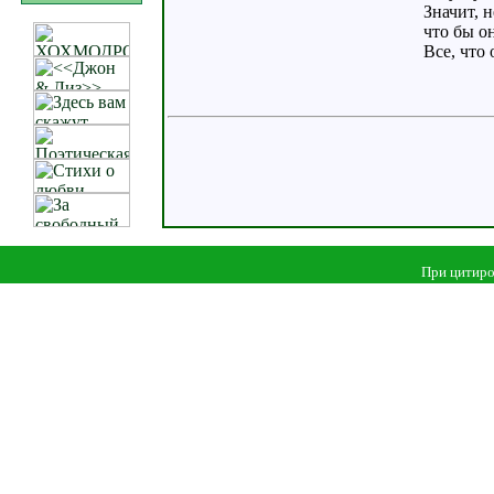
Значит, 
что бы он
Все, что
При цитиро