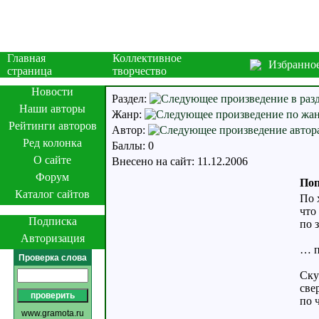
Главная
Коллективное
Избранно
страница
творчество
Новости
Раздел:
Наши авторы
Жанр:
Рейтинги авторов
Автор:
Ред колонка
Баллы: 0
О сайте
Внесено на сайт: 11.12.2006
Форум
Поп
Каталог сайтов
По 
что
Подписка
по 
Авторизация
… п
Проверка слова
Ску
све
по 
www.gramota.ru