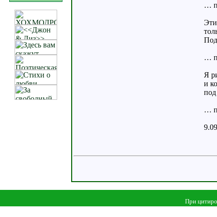
… п
Эти
тол
Под
… п
Я р
и к
под
… п
9.09
При цитиро