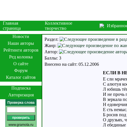
Главная
Коллективное
Избранно
страница
творчество
Новости
Раздел:
Наши авторы
Жанр:
Рейтинги авторов
Автор:
Ред колонка
Баллы: 3
О сайте
Внесено на сайт: 05.12.2006
Форум
ЕСЛИ В НЕ
Каталог сайтов
Е сли мраче
С алютуя ко
Подписка
Л юбишь тё
И не прочь 
Авторизация
В зеркала п
Проверка слова
Н едоверчив
Е сть немыс
Б росив под 
О друзьях, ч
Л ебединые 
www.gramota.ru