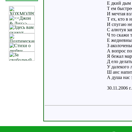
Е дкий дым 
Т ем быстре
И мечтая взл
Т ех, кто в 
И спугаю не
С алютуя за
Ч то скажи 
Е жедневный
З аколочены
А вопрос по
Я бежал мар
Д ело делат
У далекого л
Ш анс напит
А душа нас з
30.11.2006 г.