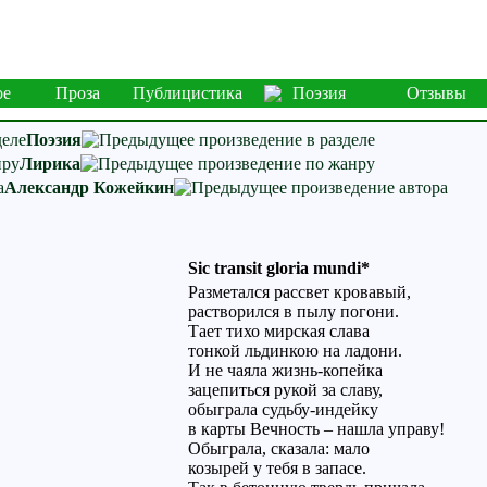
ое
Проза
Публицистика
Поэзия
Отзывы
Поэзия
Лирика
Александр Кожейкин
Sic transit gloria mundi*
Разметался рассвет кровавый,
растворился в пылу погони.
Тает тихо мирская слава
тонкой льдинкою на ладони.
И не чаяла жизнь-копейка
зацепиться рукой за славу,
обыграла судьбу-индейку
в карты Вечность – нашла управу!
Обыграла, сказала: мало
козырей у тебя в запасе.