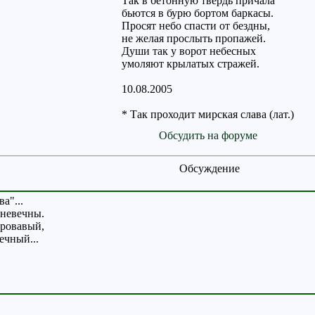
Так в бетонную твердь причала
бьются в бурю бортом баркасы.
Просят небо спасти от бездны,
не желая прослыть пропажей.
Души так у ворот небесных
умоляют крылатых стражей.
10.08.2005
* Так проходит мирская слава (лат.)
Обсудить на форуме
Обсуждение
а"...
 невечны.
кровавый,
ечный...