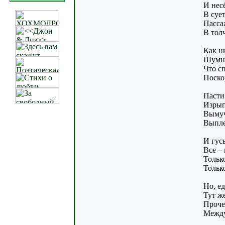
И нес
В суе
Пасса
В толч
Как н
Шумно
Что с
Поскор
Пасти
Изрыг
Вымуч
Выпле
И гусь
Все –
Только
Тольк
Но, ед
Тут же
Проче
Между 