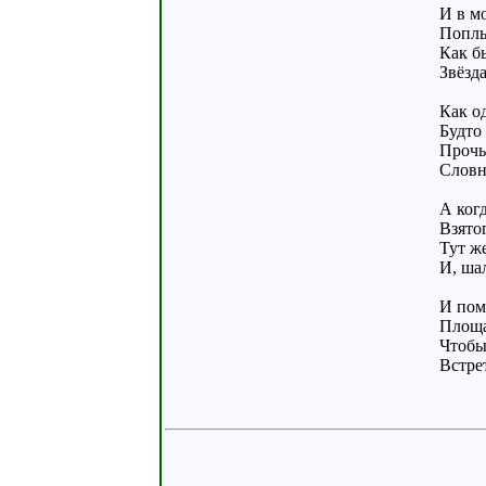
И в м
Поплы
Как б
Звёзд
Как о
Будто
Прочь
Словно
А ког
Взятог
Тут же
И, шал
И пом
Площа
Чтобы
Встрет