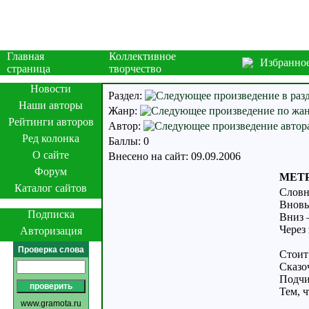
Главная
Коллективное
Избранно
страница
творчество
Новости
Раздел:
Наши авторы
Жанр:
Рейтинги авторов
Автор:
Ред колонка
Баллы: 0
О сайте
Внесено на сайт: 09.09.2006
Форум
МЕТР
Каталог сайтов
Словн
Вновь
Подписка
Вниз –
Через 
Авторизация
Проверка слова
Стоит
Сказо
Подчи
Тем, ч
www.gramota.ru