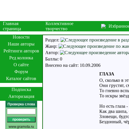
Главная
Коллективное
Избранно
страница
творчество
Новости
Раздел:
Наши авторы
Жанр:
Рейтинги авторов
Автор:
Ред колонка
Баллы: 0
О сайте
Внесено на сайт: 10.09.2006
Форум
ГЛАЗА
Каталог сайтов
О, сколько в э
Они грустят, с
Подписка
То гневно вспы
То искры звёзд
Авторизация
Проверка слова
Но есть глаза 
Как два шипа,
Зловещи, будт
Бездонный, чё
www.gramota.ru