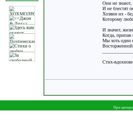
Они не знают, 
И не блестят о
Хозяин их - бе
Которому любов
И значит, жизн
Когда, припав
Мы хоть одни 
Восторженной и
____________
Стих-вдохновите
При цитиро