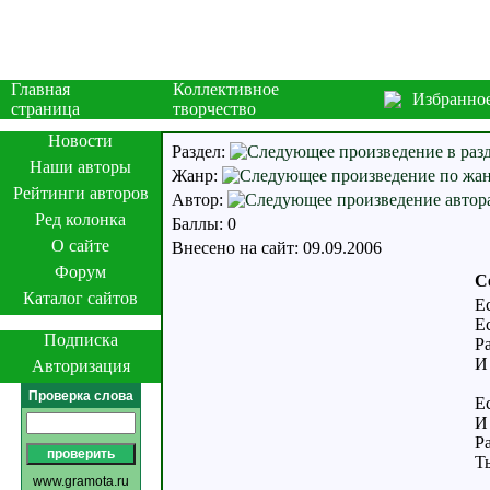
Главная
Коллективное
Избранно
страница
творчество
Новости
Раздел:
Наши авторы
Жанр:
Рейтинги авторов
Автор:
Ред колонка
Баллы: 0
О сайте
Внесено на сайт: 09.09.2006
Форум
С
Каталог сайтов
Е
Е
Подписка
Р
И
Авторизация
Проверка слова
Е
И
Р
Т
www.gramota.ru