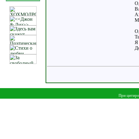
О
В
А
М
О
Т
Я
Д
При цитиро