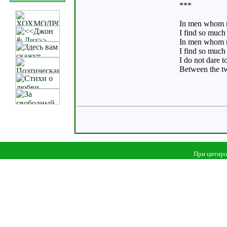
***
In men whom m
I find so much 
In men whom 
I find so much 
I do not dare t
Between the t
При цитиро