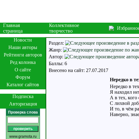
Главная
Коллективное
Избранно
страница
творчество
Новости
Раздел:
Наши авторы
Жанр:
Рейтинги авторов
Автор:
Ред колонка
Баллы: 6
О сайте
Внесено на сайт: 27.07.2017
Форум
Нередко в те
Каталог сайтов
Нередко в тех
Я находил не
Подписка
А в тех, кого
С лихвой доб
Авторизация
И то, в чём 
Проверка слова
Наверно, знае
www.gramota.ru