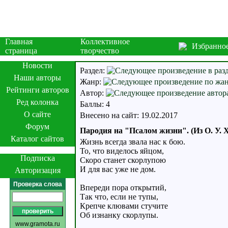
Главная
Коллективное
Избранно
страница
творчество
Новости
Раздел:
Наши авторы
Жанр:
Рейтинги авторов
Автор:
Ред колонка
Баллы: 4
О сайте
Внесено на сайт: 19.02.2017
Форум
Пародия на "Псалом жизни". (Из О. У. 
Каталог сайтов
Жизнь всегда звала нас к бою.
То, что виделось яйцом,
Подписка
Скоро станет скорлупою
И для вас уже не дом.
Авторизация
Проверка слова
Впереди пора открытий,
Так что, если не тупы,
Крепче клювами стучите
Об изнанку скорлупы.
www.gramota.ru