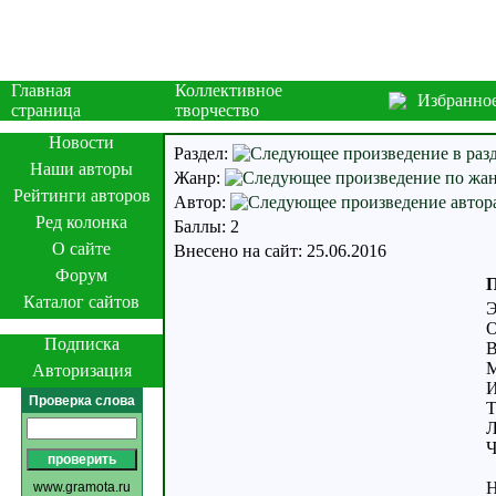
Главная
Коллективное
Избранно
страница
творчество
Новости
Раздел:
Наши авторы
Жанр:
Рейтинги авторов
Автор:
Ред колонка
Баллы: 2
О сайте
Внесено на сайт: 25.06.2016
Форум
П
Каталог сайтов
Э
О
Подписка
В
М
Авторизация
И
Проверка слова
Т
Л
Ч
Н
www.gramota.ru