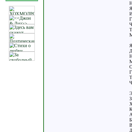
Н
Я
И
Г
Ч
Т
М
Я
Д
Н
М
О
Г
Т
Ч
Э
З
Х
К
А
Б
В
Д