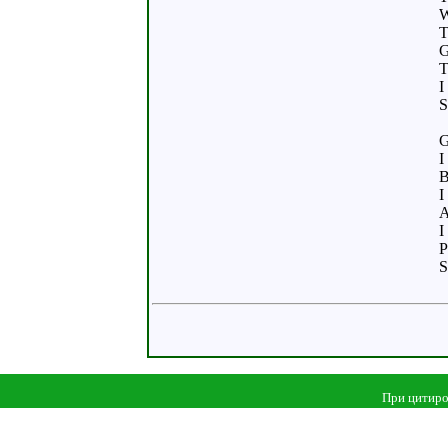
W
T
G
T
I
S
G
I
B
I
A
I
P
S
При цитиро