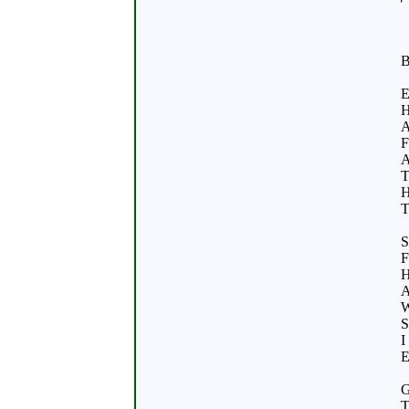
B
E
H
A
F
A
T
H
T
S
F
H
A
W
S
I
E
G
T