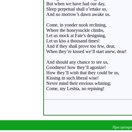
But when we have had our day,
Sleep perpetual shall o’ertake us,
And no morrow’s dawn awake us.
Come, in yonder nook reclining,
Where the honeysuckle climbs,
Let us mock at Fate’s designing,
Let us kiss a thousand times!
And if they shall prove too few, dear,
When they’re kissed we’ll start anew, dear!
And should any chance to see us,
Goodness! how they’ll agonize!
How they’ll wish that they could be us,
Kissing in such liberal wise!
Never mind their envious whining;
Come, my Lesbia, no repining!
При цитиро