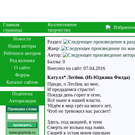
Главная
Коллективное
Избранно
страница
творчество
Новости
Раздел:
Наши авторы
Жанр:
Рейтинги авторов
Автор:
Ред колонка
Баллы: 0
О сайте
Внесено на сайт: 07.04.2016
Форум
Катулл* Лесбии. (Из Юджина Филда)
Каталог сайтов
Приди, о Лесбия, ко мне,
И предадимся страсти!
Подписка
Покуда день горит в огне,
Всё ныне в нашей власти.
Авторизация
Уйдём в мир грёз на много лет,
Проверка слова
Чтоб не тревожил нас рассвет!
Здесь, под акацией, в тени
Смерть не вольна над нами.
Скорей к устам моим прильни
www.gramota.ru