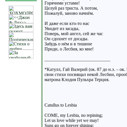
Горячими устами!
Целуй раз триста. А потом,
Пожалуй, заново начнём.
И даже если кто-то нас
Увидит из засады,
Поверь, мой ангел, сей же час
Он сдохнет от досады.
Забудь о нём и в тишине
Приди, о Лесбия, ко мне!
_____________________________
*Катулл, Гай Валерий (ок. 87 до н.э. – ок
свои стихи посвящал некой Лесбии, проо
матрона Клодия Пульхра Терция.
Catullus to Lesbia
COME, my Lesbia, no repining;
Let us love while yet we may!
Suns go on forever shining;