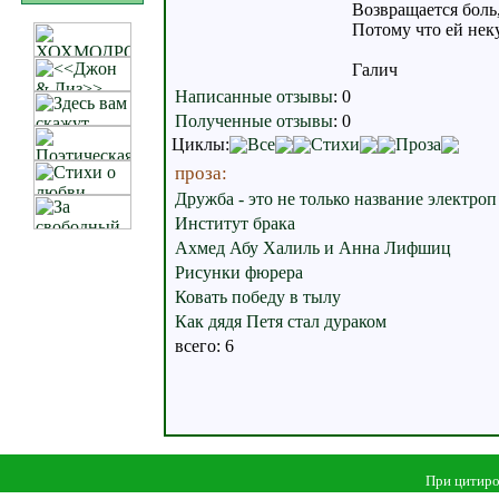
Возвращается боль
Потому что ей неку
Галич
Написанные отзывы
:
0
Полученные отзывы
:
0
Циклы:
Все
Стихи
Проза
проза:
Дружба - это не только название электроп
Институт брака
Ахмед Абу Халиль и Анна Лифшиц
Рисунки фюрера
Ковать победу в тылу
Как дядя Петя стал дураком
всего: 6
При цитиро