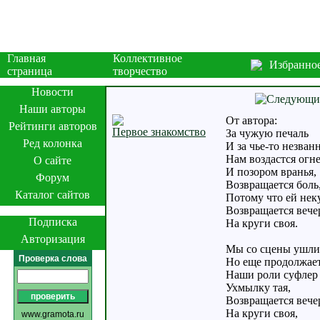
Главная
Коллективное
Избранно
страница
творчество
Новости
Наши авторы
От автора:
Рейтинги авторов
Первое знакомство
За чужую печаль
Ред колонка
И за чье-то незван
Нам воздастся огн
О сайте
И позором вранья,
Форум
Возвращается боль
Каталог сайтов
Потому что ей неку
Возвращается вече
Подписка
На круги своя.
Авторизация
Мы со сцены ушли
Проверка слова
Но еще продолжает
Наши роли суфлер 
Ухмылку тая,
Возвращается вече
На круги своя,
www.gramota.ru