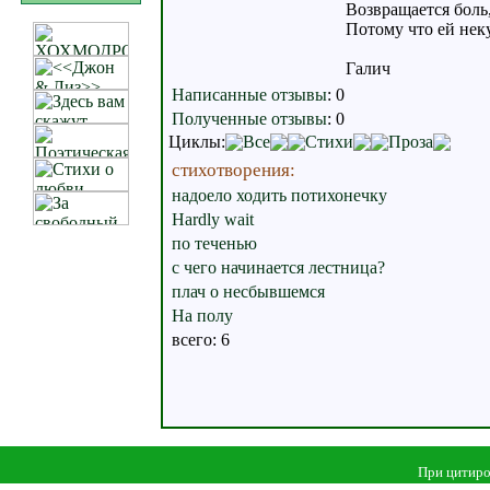
Возвращается боль
Потому что ей неку
Галич
Написанные отзывы
:
0
Полученные отзывы
:
0
Циклы:
Все
Стихи
Проза
стихотворения:
надоело ходить потихонечку
Hardly wait
по теченью
с чего начинается лестница?
плач о несбывшемся
На полу
всего: 6
При цитиро