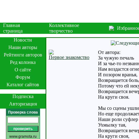
Главная
Коллективное
Избранно
страница
творчество
Новости
Наши авторы
От автора:
Рейтинги авторов
Первое знакомство
За чужую печаль
Ред колонка
И за чье-то незван
Нам воздастся огн
О сайте
И позором вранья,
Форум
Возвращается боль
Каталог сайтов
Потому что ей неку
Возвращается вече
Подписка
На круги своя.
Авторизация
Мы со сцены ушли
Проверка слова
Но еще продолжает
Наши роли суфлер 
Ухмылку тая,
Возвращается вече
На круги своя,
www.gramota.ru