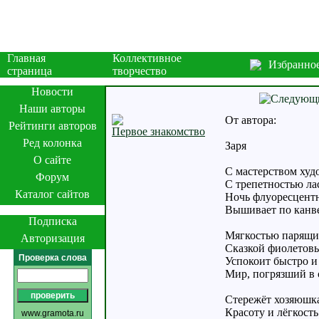
Главная
Коллективное
Избранно
страница
творчество
Новости
Наши авторы
От автора:
Рейтинги авторов
Первое знакомство
Ред колонка
Заря
О сайте
С мастерством худ
Форум
С трепетностью ла
Каталог сайтов
Ночь флуоресцент
Вышивает по канве
Подписка
Мягкостью парящи
Авторизация
Сказкой фиолетов
Проверка слова
Успокоит быстро и
Мир, погрязший в с
Стережёт хозяюшка
Красоту и лёгкость
www.gramota.ru