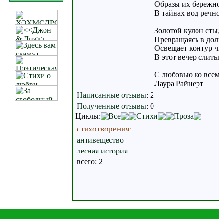
Образы их бережно
В тайнах вод речно
Золотой кулон стыд
Превращаясь в дол
Освещает контур чь
В этот вечер слиты
С любовью ко всем
Лаура Райнерт
Написанные отзывы
:
2
Полученные отзывы
:
0
Циклы:
Все
Стихи
Проза
стихотворения:
антивещество
лесная история
всего: 2