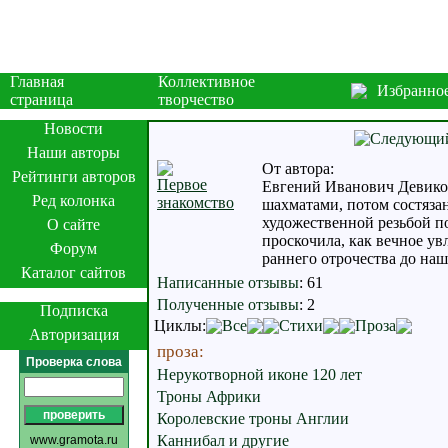
Главная
Коллективное
Избранно
страница
творчество
Новости
Наши авторы
От автора:
Рейтинги авторов
Первое
Евгений Иванович Девиков.
Ред колонка
знакомство
шахматами, потом состязан
художественной резьбой п
О сайте
проскочила, как вечное ув
Форум
раннего отрочества до наш
Каталог сайтов
Написанные отзывы
:
61
Полученные отзывы
:
2
Подписка
Циклы:
Все
Стихи
Проза
Авторизация
проза:
Проверка слова
Нерукотворной иконе 120 лет
Троны Африки
Королевские троны Англии
Каннибал и другие
www.gramota.ru